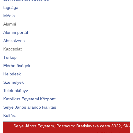
tagsága
Média
Alumni
Alumni portál
Abszolvens
Kapcsolat
Térkép
Elérhetőségek
Helpdesk
Személyek
Telefonkönyv
Katolikus Egyetemi Központ
Selye János állandó kiállítás
Kultúra
© Free
Joomla! 3 Modules
- by
VinaGecko.com
Selye János Egyetem, Postacím: Bratislavská cesta 3322, SK-