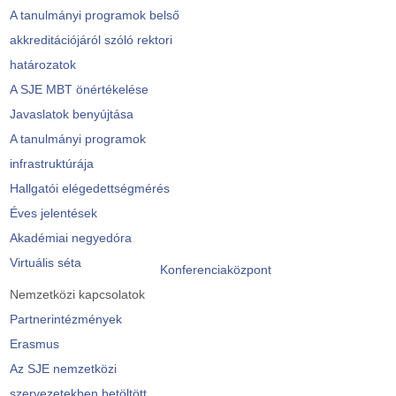
A tanulmányi programok belső
akkreditációjáról szóló rektori
határozatok
A SJE MBT önértékelése
Javaslatok benyújtása
A tanulmányi programok
infrastruktúrája
Hallgatói elégedettségmérés
Éves jelentések
Akadémiai negyedóra
Virtuális séta
Konferenciaközpont
Nemzetközi kapcsolatok
Partnerintézmények
Erasmus
Az SJE nemzetközi
szervezetekben betöltött