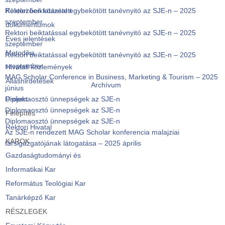
Rektori beiktatással egybekötött tanévnyitó az SJE-n – 2025
Kötelezően közzétett
szeptember
dokumentumok
Rektori beiktatással egybekötött tanévnyitó az SJE-n – 2025
Éves jelentések
szeptember
Metodika
Rektori beiktatással egybekötött tanévnyitó az SJE-n – 2025
szeptember
Hivatali közlemények
MAG Scholar Conference in Business, Marketing & Tourism – 2025
Álláshirdetések
Archívum
június
Diplomaosztó ünnepségek az SJE-n
Projekt
Diplomaosztó ünnepségek az SJE-n
Felépítés
Diplomaosztó ünnepségek az SJE-n
Rektori Hivatal
Az SJE-n rendezett MAG Scholar konferencia malajziai
KAROK
társigazgatójának látogatása – 2025 április
Gazdaságtudományi és
Informatikai Kar
Református Teológiai Kar
Tanárképző Kar
RÉSZLEGEK