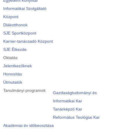
Egyetemi Könyvtár
Informatikai Szolgáltató
Központ
Diákotthonok
SJE Sportközpont
Karrier-tanácsadó Központ
SJE Étkezde
Oktatás
Jelentkezőknek
Honosítás
Útmutatók
Tanulmányi programok
Gazdaságtudományi és
Informatikai Kar
Tanárképző Kar
Református Teológiai Kar
Akadémiai év időbeosztása