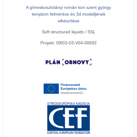
A gímeskosztolányi román kori szent györgy
templom felmérése és 3d modelljének
elkészítése
Soft structured liquids / SSL
Projekt: 09I03-03-V04-00692