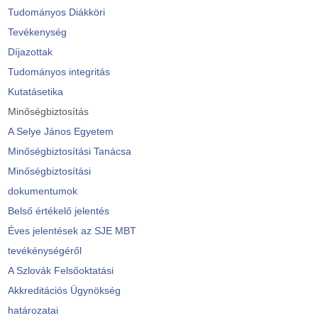
Tudományos Diákköri
Tevékenység
Díjazottak
Tudományos integritás
Kutatásetika
Minőségbiztosítás
A Selye János Egyetem
Minőségbiztosítási Tanácsa
Minőségbiztosítási
dokumentumok
Belső értékelő jelentés
Éves jelentések az SJE MBT
tevékénységéről
A Szlovák Felsőoktatási
Akkreditációs Ügynökség
határozatai