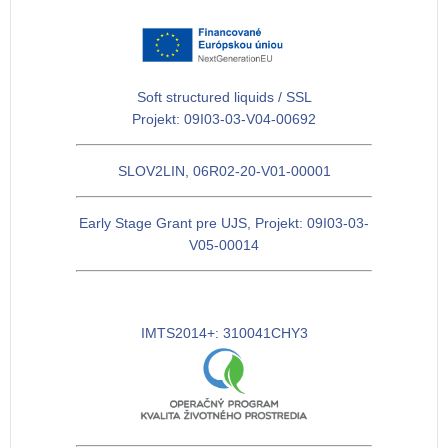
Soft structured liquids / SSL
Projekt: 09I03-03-V04-00692
SLOV2LIN, 06R02-20-V01-00001
Early Stage Grant pre UJS, Projekt: 09I03-03-
V05-00014
IMTS2014+: 310041CHY3