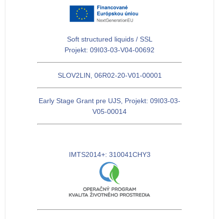
Soft structured liquids / SSL
Projekt: 09I03-03-V04-00692
SLOV2LIN, 06R02-20-V01-00001
Early Stage Grant pre UJS, Projekt: 09I03-03-
V05-00014
IMTS2014+: 310041CHY3