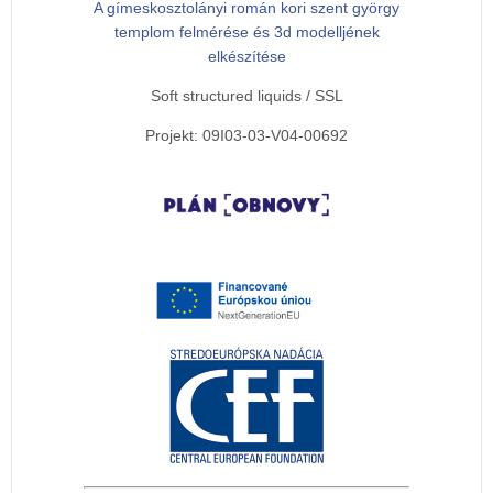
A gímeskosztolányi román kori szent györgy
templom felmérése és 3d modelljének
elkészítése
Soft structured liquids / SSL
Projekt: 09I03-03-V04-00692