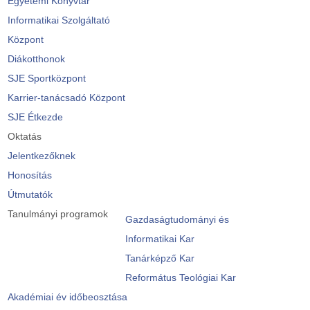
Egyetemi Könyvtár
Informatikai Szolgáltató
Központ
Diákotthonok
SJE Sportközpont
Karrier-tanácsadó Központ
SJE Étkezde
Oktatás
Jelentkezőknek
Honosítás
Útmutatók
Tanulmányi programok
Gazdaságtudományi és
Informatikai Kar
Tanárképző Kar
Református Teológiai Kar
Akadémiai év időbeosztása