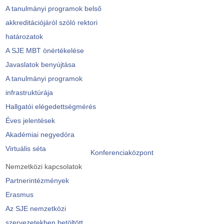
A tanulmányi programok belső
akkreditációjáról szóló rektori
határozatok
A SJE MBT önértékelése
Javaslatok benyújtása
A tanulmányi programok
infrastruktúrája
Hallgatói elégedettségmérés
Éves jelentések
Akadémiai negyedóra
Virtuális séta
Konferenciaközpont
Nemzetközi kapcsolatok
Partnerintézmények
Erasmus
Az SJE nemzetközi
szervezetekben betöltött