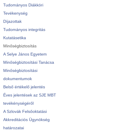
Tudományos Diákköri
Tevékenység
Díjazottak
Tudományos integritás
Kutatásetika
Minőségbiztosítás
A Selye János Egyetem
Minőségbiztosítási Tanácsa
Minőségbiztosítási
dokumentumok
Belső értékelő jelentés
Éves jelentések az SJE MBT
tevékénységéről
A Szlovák Felsőoktatási
Akkreditációs Ügynökség
határozatai