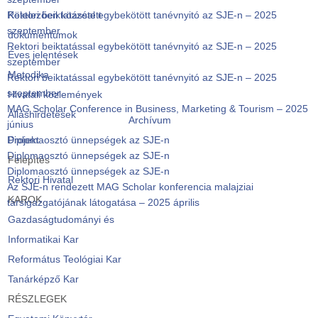
Rektori beiktatással egybekötött tanévnyitó az SJE-n – 2025
Kötelezően közzétett
szeptember
dokumentumok
Rektori beiktatással egybekötött tanévnyitó az SJE-n – 2025
Éves jelentések
szeptember
Metodika
Rektori beiktatással egybekötött tanévnyitó az SJE-n – 2025
szeptember
Hivatali közlemények
MAG Scholar Conference in Business, Marketing & Tourism – 2025
Álláshirdetések
Archívum
június
Diplomaosztó ünnepségek az SJE-n
Projekt
Diplomaosztó ünnepségek az SJE-n
Felépítés
Diplomaosztó ünnepségek az SJE-n
Rektori Hivatal
Az SJE-n rendezett MAG Scholar konferencia malajziai
KAROK
társigazgatójának látogatása – 2025 április
Gazdaságtudományi és
Informatikai Kar
Református Teológiai Kar
Tanárképző Kar
RÉSZLEGEK