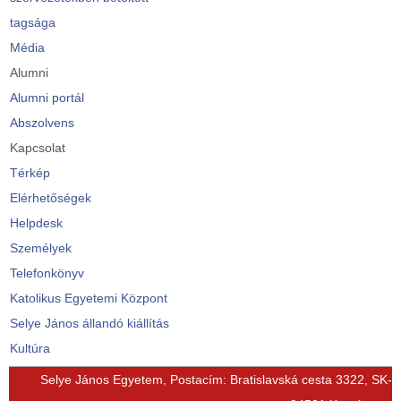
tagsága
Média
Alumni
Alumni portál
Abszolvens
Kapcsolat
Térkép
Elérhetőségek
Helpdesk
Személyek
Telefonkönyv
Katolikus Egyetemi Központ
Selye János állandó kiállítás
Kultúra
© Free
Joomla! 3 Modules
- by
VinaGecko.com
Selye János Egyetem, Postacím: Bratislavská cesta 3322, SK-