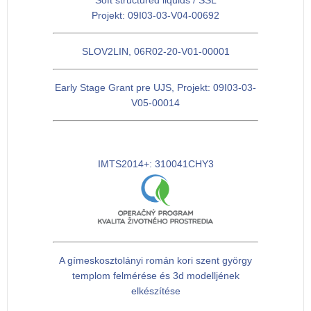
Soft structured liquids / SSL
Projekt: 09I03-03-V04-00692
SLOV2LIN, 06R02-20-V01-00001
Early Stage Grant pre UJS, Projekt: 09I03-03-
V05-00014
IMTS2014+: 310041CHY3
A gímeskosztolányi román kori szent györgy
templom felmérése és 3d modelljének
elkészítése