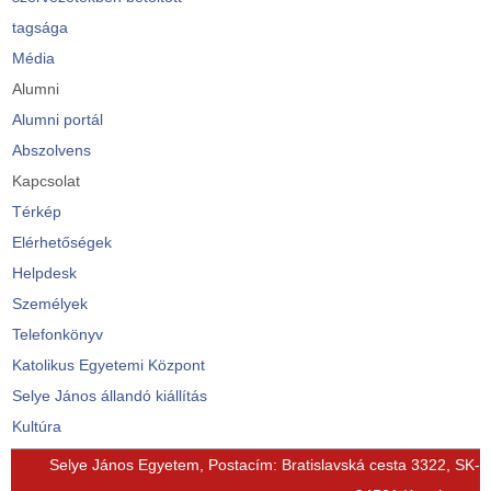
tagsága
Média
Alumni
Alumni portál
Abszolvens
Kapcsolat
Térkép
Elérhetőségek
Helpdesk
Személyek
Telefonkönyv
Katolikus Egyetemi Központ
Selye János állandó kiállítás
Kultúra
© Free
Joomla! 3 Modules
- by
VinaGecko.com
Selye János Egyetem, Postacím: Bratislavská cesta 3322, SK-