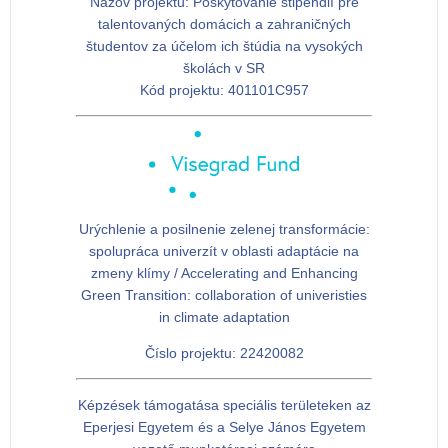
Názov projektu:
Poskytovanie štipendií pre
talentovaných domácich a zahraničných
študentov za účelom ich štúdia na vysokých
školách v SR
Kód projektu:
401101C957
Urýchlenie a posilnenie zelenej transformácie:
spolupráca univerzít v oblasti adaptácie na
zmeny klímy / Accelerating and Enhancing
Green Transition: collaboration of univeristies
in climate adaptation
Číslo projektu: 22420082
Képzések támogatása speciális területeken az
Eperjesi Egyetem és a Selye János Egyetem