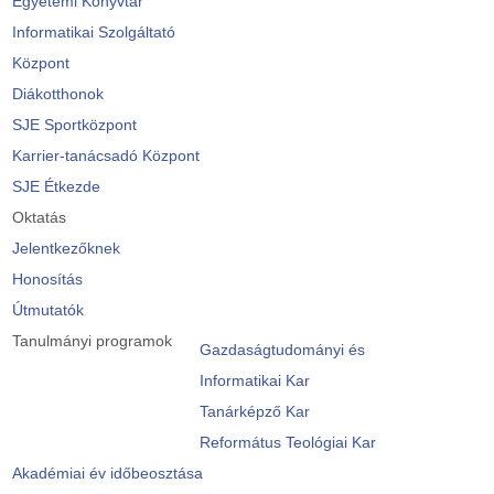
Egyetemi Könyvtár
Informatikai Szolgáltató
Központ
Diákotthonok
SJE Sportközpont
Karrier-tanácsadó Központ
SJE Étkezde
Oktatás
Jelentkezőknek
Honosítás
Útmutatók
Tanulmányi programok
Gazdaságtudományi és
Informatikai Kar
Tanárképző Kar
Református Teológiai Kar
Akadémiai év időbeosztása