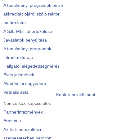
A tanulmányi programok belső
akkreditációjáról szóló rektori
határozatok
A SJE MBT önértékelése
Javaslatok benyújtása
A tanulmányi programok
infrastruktúrája
Hallgatói elégedettségmérés
Éves jelentések
Akadémiai negyedóra
Virtuális séta
Konferenciaközpont
Nemzetközi kapcsolatok
Partnerintézmények
Erasmus
Az SJE nemzetközi
szervezetekben betöltött