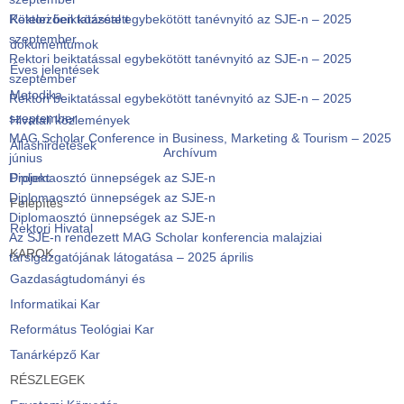
Rektori beiktatással egybekötött tanévnyitó az SJE-n – 2025
Kötelezően közzétett
szeptember
dokumentumok
Rektori beiktatással egybekötött tanévnyitó az SJE-n – 2025
Éves jelentések
szeptember
Metodika
Rektori beiktatással egybekötött tanévnyitó az SJE-n – 2025
szeptember
Hivatali közlemények
MAG Scholar Conference in Business, Marketing & Tourism – 2025
Álláshirdetések
Archívum
június
Diplomaosztó ünnepségek az SJE-n
Projekt
Diplomaosztó ünnepségek az SJE-n
Felépítés
Diplomaosztó ünnepségek az SJE-n
Rektori Hivatal
Az SJE-n rendezett MAG Scholar konferencia malajziai
KAROK
társigazgatójának látogatása – 2025 április
Gazdaságtudományi és
Informatikai Kar
Református Teológiai Kar
Tanárképző Kar
RÉSZLEGEK