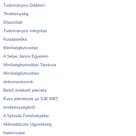
Tudományos Diákköri
Tevékenység
Díjazottak
Tudományos integritás
Kutatásetika
Minőségbiztosítás
A Selye János Egyetem
Minőségbiztosítási Tanácsa
Minőségbiztosítási
dokumentumok
Belső értékelő jelentés
Éves jelentések az SJE MBT
tevékénységéről
A Szlovák Felsőoktatási
Akkreditációs Ügynökség
határozatai