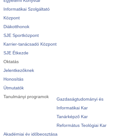
Egyetemi Könyvtár
Informatikai Szolgáltató
Központ
Diákotthonok
SJE Sportközpont
Karrier-tanácsadó Központ
SJE Étkezde
Oktatás
Jelentkezőknek
Honosítás
Útmutatók
Tanulmányi programok
Gazdaságtudományi és
Informatikai Kar
Tanárképző Kar
Református Teológiai Kar
Akadémiai év időbeosztása