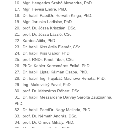
16. Mgr. Hengerics Szabó Alexandra, PhD.
17. Mgr. Hevesi Endre, PhD.
18. Dr. habil. PaedDr. Horváth Kinga, PhD.
19. Mgr. Jaruska Ladislav, PhD.
20. prof. Dr. Józsa Krisztián, DSc.
21. prof. Dr. Józsa László, CSc.
22. Kardos Attila, PhD.
23. Dr. habil. Kiss Attila Elemér, CSc.
24. Dr. habil. Kiss Gábor, PhD.
25. prof. RNDr. Kmeť Tibor, CSc.
26. PhDr. Kahler Korcsmáros Enikő, PhD.
27. Dr. habil. Liptai Kálmán Csaba, PhD.
28. Dr. habil. Ing. Hajabáč Machová Renáta, PhD.
29. Ing. Makovický Pavol, PhD.
30. prof. Dr. Mészáros Róbert, DSc.
31. Dr. habil. Mészárosné Darvay Sarolta Zsuzsanna,
PhD.
32. Dr. habil. PaedDr. Nagy Melinda, PhD.
33. prof. Dr. Németh András, DSc.
34. prof. Dr. Ormos Mihály, PhD.