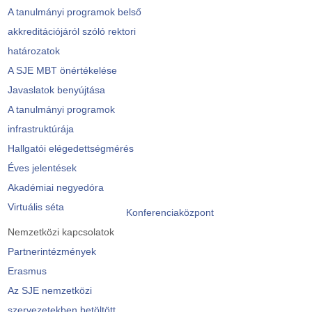
A tanulmányi programok belső
akkreditációjáról szóló rektori
határozatok
A SJE MBT önértékelése
Javaslatok benyújtása
A tanulmányi programok
infrastruktúrája
Hallgatói elégedettségmérés
Éves jelentések
Akadémiai negyedóra
Virtuális séta
Konferenciaközpont
Nemzetközi kapcsolatok
Partnerintézmények
Erasmus
Az SJE nemzetközi
szervezetekben betöltött