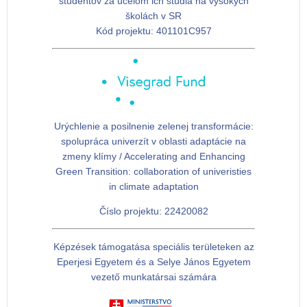
študentov za účelom ich štúdia na vysokých
školách v SR
Kód projektu:
401101C957
Urýchlenie a posilnenie zelenej transformácie:
spolupráca univerzít v oblasti adaptácie na
zmeny klímy / Accelerating and Enhancing
Green Transition: collaboration of univeristies
in climate adaptation
Číslo projektu: 22420082
Képzések támogatása speciális területeken az
Eperjesi Egyetem és a Selye János Egyetem
vezető munkatársai számára