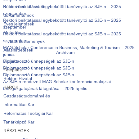
Rektori beiktatással egybekötött tanévnyitó az SJE-n – 2025
Kötelezően közzétett
szeptember
dokumentumok
Rektori beiktatással egybekötött tanévnyitó az SJE-n – 2025
Éves jelentések
szeptember
Metodika
Rektori beiktatással egybekötött tanévnyitó az SJE-n – 2025
szeptember
Hivatali közlemények
MAG Scholar Conference in Business, Marketing & Tourism – 2025
Álláshirdetések
Archívum
június
Diplomaosztó ünnepségek az SJE-n
Projekt
Diplomaosztó ünnepségek az SJE-n
Felépítés
Diplomaosztó ünnepségek az SJE-n
Rektori Hivatal
Az SJE-n rendezett MAG Scholar konferencia malajziai
KAROK
társigazgatójának látogatása – 2025 április
Gazdaságtudományi és
Informatikai Kar
Református Teológiai Kar
Tanárképző Kar
RÉSZLEGEK