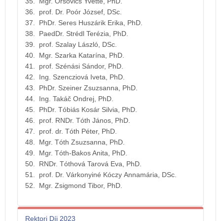
35. Mgr. Orsovics Yvette, PhD.
36. prof. Dr. Poór József, DSc.
37. PhDr. Seres Huszárik Erika, PhD.
38. PaedDr. Strédl Terézia, PhD.
39. prof. Szalay László, DSc.
40. Mgr. Szarka Katarína, PhD.
41. prof. Szénási Sándor, PhD.
42. Ing. Szencziová Iveta, PhD.
43. PhDr. Szeiner Zsuzsanna, PhD.
44. Ing. Takáč Ondrej, PhD.
45. PhDr. Tóbiás Kosár Silvia, PhD.
46. prof. RNDr. Tóth János, PhD.
47. prof. dr. Tóth Péter, PhD.
48. Mgr. Tóth Zsuzsanna, PhD.
49. Mgr. Tóth-Bakos Anita, PhD.
50. RNDr. Tóthová Tarová Eva, PhD.
51. prof. Dr. Várkonyiné Kóczy Annamária, DSc.
52. Mgr. Zsigmond Tibor, PhD.
Rektori Díj 2023