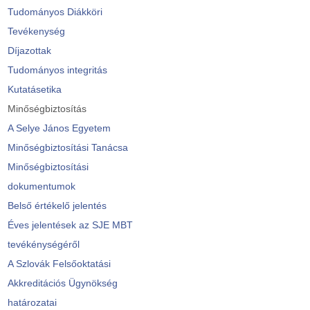
Tudományos Diákköri
Tevékenység
Díjazottak
Tudományos integritás
Kutatásetika
Minőségbiztosítás
A Selye János Egyetem
Minőségbiztosítási Tanácsa
Minőségbiztosítási
dokumentumok
Belső értékelő jelentés
Éves jelentések az SJE MBT
tevékénységéről
A Szlovák Felsőoktatási
Akkreditációs Ügynökség
határozatai