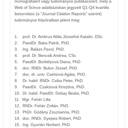
monográfiáért vagy tudományos publikációért, mely a
Web of Scince adatbázisban jegyzett Q1-Q4 kvartilis
besorolású (a "Journal Citation Reports" szerint)
tudományos folyóiratban jelent meg:
1. prof. Dr. Ambrus Attila Józsefné Katalin, DSc.
2. PaedDr. Baka Patrik, PhD.
3. Ing. Balázs Pavol, PhD.
4. prof. Dr. Bencsik Andrea, CSc.
5. PaedDr. Borbélyová Diana, PhD.
6. doc. RNDr. Bukor József, PhD.
7. doc. dr. univ. Csehiová Agáta, PhD.
8. Dr. habil. RNDr. Csiba Peter, PhD.
9. PaedDr. Czakóová Krisztina, PhD.
10. Dr. habil. PaedDr. Dobay Beáta, PhD.
11. Mgr. Fehér Lilla
12. RNDr. Fehér Zoltán, PhD.
13. PhDr. Gódány Zsuzsanna, PhD.
14. doc. RNDr. Gyepes Róbert, PhD.
15. Ing. Gyurián Norbert, PhD.