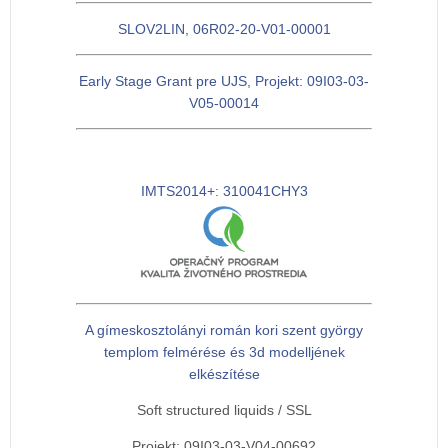
SLOV2LIN, 06R02-20-V01-00001
Early Stage Grant pre UJS, Projekt: 09I03-03-
V05-00014
IMTS2014+: 310041CHY3
A gímeskosztolányi román kori szent györgy
templom felmérése és 3d modelljének
elkészítése
Soft structured liquids / SSL
Projekt: 09I03-03-V04-00692