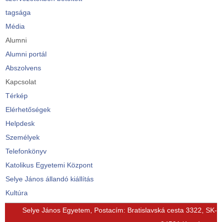
tagsága
Média
Alumni
Alumni portál
Abszolvens
Kapcsolat
Térkép
Elérhetőségek
Helpdesk
Személyek
Telefonkönyv
Katolikus Egyetemi Központ
Selye János állandó kiállítás
Kultúra
© Free
Joomla! 3 Modules
- by
VinaGecko.com
Selye János Egyetem, Postacím: Bratislavská cesta 3322, SK-