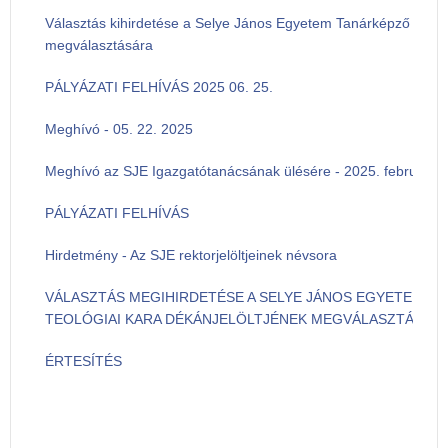
Választás kihirdetése a Selye János Egyetem Tanárképző Kara 
megválasztására
PÁLYÁZATI FELHÍVÁS 2025 06. 25.
Meghívó - 05. 22. 2025
Meghívó az SJE Igazgatótanácsának ülésére - 2025. február 21
PÁLYÁZATI FELHÍVÁS
Hirdetmény - Az SJE rektorjelöltjeinek névsora
VÁLASZTÁS MEGIHIRDETÉSE A SELYE JÁNOS EGYETEM 
TEOLÓGIAI KARA DÉKÁNJELÖLTJÉNEK MEGVÁLASZTÁSÁR
ÉRTESÍTÉS