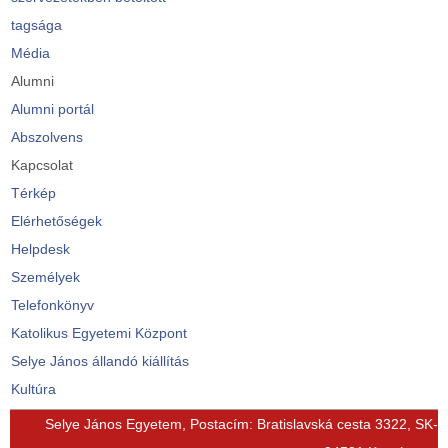
tagsága
Média
Alumni
Alumni portál
Abszolvens
Kapcsolat
Térkép
Elérhetőségek
Helpdesk
Személyek
Telefonkönyv
Katolikus Egyetemi Központ
Selye János állandó kiállítás
Kultúra
© Free
Joomla! 3 Modules
- by
VinaGecko.com
Selye János Egyetem, Postacím: Bratislavská cesta 3322, SK-