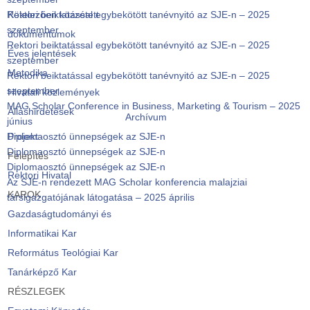
Rektori beiktatással egybekötött tanévnyitó az SJE-n – 2025
Kötelezően közzétett
szeptember
dokumentumok
Rektori beiktatással egybekötött tanévnyitó az SJE-n – 2025
Éves jelentések
szeptember
Metodika
Rektori beiktatással egybekötött tanévnyitó az SJE-n – 2025
szeptember
Hivatali közlemények
MAG Scholar Conference in Business, Marketing & Tourism – 2025
Álláshirdetések
Archívum
június
Diplomaosztó ünnepségek az SJE-n
Projekt
Diplomaosztó ünnepségek az SJE-n
Felépítés
Diplomaosztó ünnepségek az SJE-n
Rektori Hivatal
Az SJE-n rendezett MAG Scholar konferencia malajziai
KAROK
társigazgatójának látogatása – 2025 április
Gazdaságtudományi és
Informatikai Kar
Református Teológiai Kar
Tanárképző Kar
RÉSZLEGEK