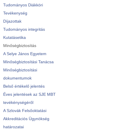
Tudományos Diákköri
Tevékenység
Díjazottak
Tudományos integritás
Kutatásetika
Minőségbiztosítás
A Selye János Egyetem
Minőségbiztosítási Tanácsa
Minőségbiztosítási
dokumentumok
Belső értékelő jelentés
Éves jelentések az SJE MBT
tevékénységéről
A Szlovák Felsőoktatási
Akkreditációs Ügynökség
határozatai