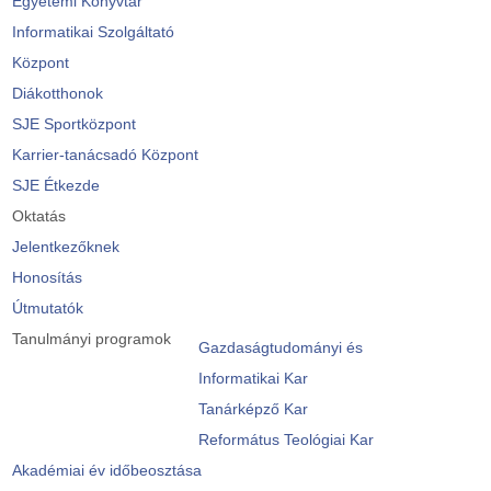
Egyetemi Könyvtár
Informatikai Szolgáltató
Központ
Diákotthonok
SJE Sportközpont
Karrier-tanácsadó Központ
SJE Étkezde
Oktatás
Jelentkezőknek
Honosítás
Útmutatók
Tanulmányi programok
Gazdaságtudományi és
Informatikai Kar
Tanárképző Kar
Református Teológiai Kar
Akadémiai év időbeosztása