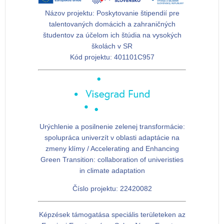
Názov projektu:
Poskytovanie štipendií pre
talentovaných domácich a zahraničných
študentov za účelom ich štúdia na vysokých
školách v SR
Kód projektu:
401101C957
Urýchlenie a posilnenie zelenej transformácie:
spolupráca univerzít v oblasti adaptácie na
zmeny klímy / Accelerating and Enhancing
Green Transition: collaboration of univeristies
in climate adaptation
Číslo projektu: 22420082
Képzések támogatása speciális területeken az