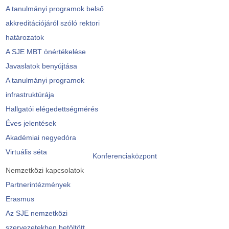
A tanulmányi programok belső
akkreditációjáról szóló rektori
határozatok
A SJE MBT önértékelése
Javaslatok benyújtása
A tanulmányi programok
infrastruktúrája
Hallgatói elégedettségmérés
Éves jelentések
Akadémiai negyedóra
Virtuális séta
Konferenciaközpont
Nemzetközi kapcsolatok
Partnerintézmények
Erasmus
Az SJE nemzetközi
szervezetekben betöltött