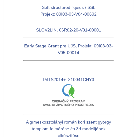
Soft structured liquids / SSL
Projekt: 09I03-03-V04-00692
SLOV2LIN, 06R02-20-V01-00001
Early Stage Grant pre UJS, Projekt: 09I03-03-
V05-00014
IMTS2014+: 310041CHY3
A gímeskosztolányi román kori szent györgy
templom felmérése és 3d modelljének
elkészítése