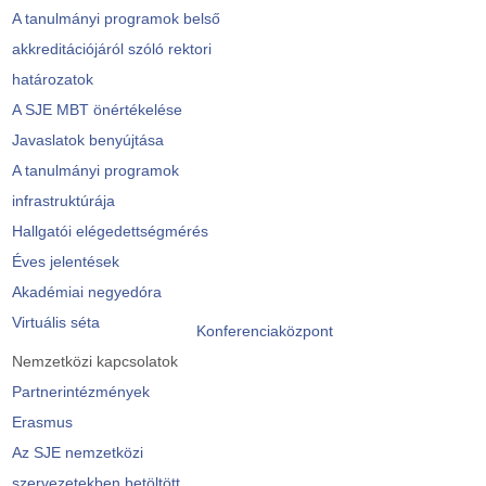
A tanulmányi programok belső
akkreditációjáról szóló rektori
határozatok
A SJE MBT önértékelése
Javaslatok benyújtása
A tanulmányi programok
infrastruktúrája
Hallgatói elégedettségmérés
Éves jelentések
Akadémiai negyedóra
Virtuális séta
Konferenciaközpont
Nemzetközi kapcsolatok
Partnerintézmények
Erasmus
Az SJE nemzetközi
szervezetekben betöltött