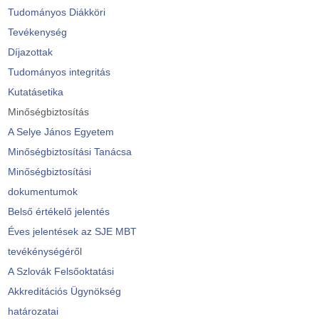
Tudományos Diákköri
Tevékenység
Díjazottak
Tudományos integritás
Kutatásetika
Minőségbiztosítás
A Selye János Egyetem
Minőségbiztosítási Tanácsa
Minőségbiztosítási
dokumentumok
Belső értékelő jelentés
Éves jelentések az SJE MBT
tevékénységéről
A Szlovák Felsőoktatási
Akkreditációs Ügynökség
határozatai