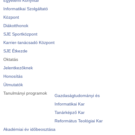
Egyetemi Könyvtár
Informatikai Szolgáltató
Központ
Diákotthonok
SJE Sportközpont
Karrier-tanácsadó Központ
SJE Étkezde
Oktatás
Jelentkezőknek
Honosítás
Útmutatók
Tanulmányi programok
Gazdaságtudományi és
Informatikai Kar
Tanárképző Kar
Református Teológiai Kar
Akadémiai év időbeosztása