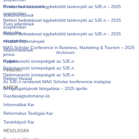
Rektori beiktatással egybekötött tanévnyitó az SJE-n – 2025
Kötelezően közzétett
szeptember
dokumentumok
Rektori beiktatással egybekötött tanévnyitó az SJE-n – 2025
Éves jelentések
szeptember
Metodika
Rektori beiktatással egybekötött tanévnyitó az SJE-n – 2025
szeptember
Hivatali közlemények
MAG Scholar Conference in Business, Marketing & Tourism – 2025
Álláshirdetések
Archívum
június
Diplomaosztó ünnepségek az SJE-n
Projekt
Diplomaosztó ünnepségek az SJE-n
Felépítés
Diplomaosztó ünnepségek az SJE-n
Rektori Hivatal
Az SJE-n rendezett MAG Scholar konferencia malajziai
KAROK
társigazgatójának látogatása – 2025 április
Gazdaságtudományi és
Informatikai Kar
Református Teológiai Kar
Tanárképző Kar
RÉSZLEGEK