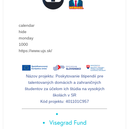
calendar
hide
monday
1000
https://www.ujs.sk/
Názov projektu:
Poskytovanie štipendií pre
talentovaných domácich a zahraničných
študentov za účelom ich štúdia na vysokých
školách v SR
Kód projektu:
401101C957