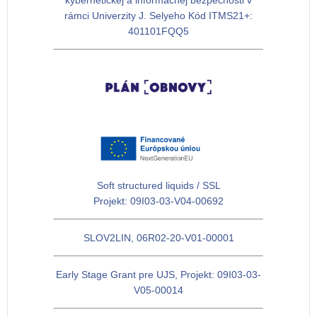
kybernetickej a informačnej bezpečnosti v
rámci Univerzity J. Selyeho Kód ITMS21+:
401101FQQ5
Soft structured liquids / SSL
Projekt: 09I03-03-V04-00692
SLOV2LIN, 06R02-20-V01-00001
Early Stage Grant pre UJS, Projekt: 09I03-03-
V05-00014