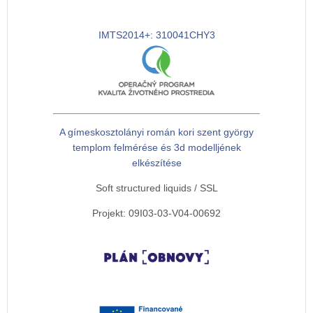
IMTS2014+: 310041CHY3
A gímeskosztolányi román kori szent györgy
templom felmérése és 3d modelljének
elkészítése
Soft structured liquids / SSL
Projekt: 09I03-03-V04-00692