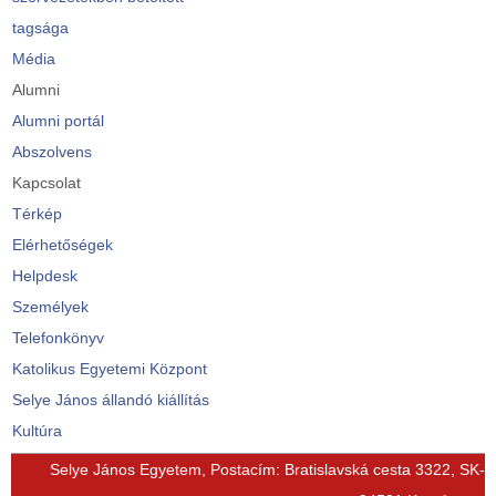
tagsága
Média
Alumni
Alumni portál
Abszolvens
Kapcsolat
Térkép
Elérhetőségek
Helpdesk
Személyek
Telefonkönyv
Katolikus Egyetemi Központ
Selye János állandó kiállítás
Kultúra
© Free
Joomla! 3 Modules
- by
VinaGecko.com
Selye János Egyetem, Postacím: Bratislavská cesta 3322, SK-