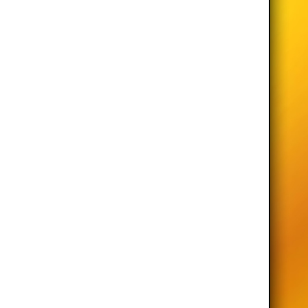
ye alapján.
ka szakon
gógiai tudományok
k betöltésére
ment, 37. teológia
i eljárás során
lmányi szakon
lmányi szakon
és kutatói helyek