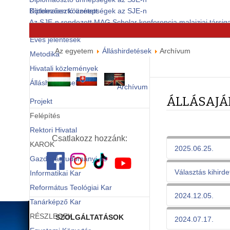
Diplomaosztó ünnepségek az SJE-n
Kötelezően közzétett
Az SJE-n rendezett MAG Scholar konferencia malajziai társiga
dokumentumok
© Free
Joomla! 3 Modules
- by
VinaGecko.com
Éves jelentések
Az egyetem
Álláshirdetések
Archívum
Metodika
Hivatali közlemények
Álláshirdetések
Archívum
ÁLLÁSAJÁ
Projekt
Felépítés
Rektori Hivatal
Csatlakozz hozzánk:
KAROK
2025.06.25.
Gazdaságtudományi és
Választás kihird
Informatikai Kar
Református Teológiai Kar
2024.12.05.
Tanárképző Kar
A Selye
ASZ)
válas
RÉSZLEGEK
a Tt. 131/2
SZOLGÁLTATÁSOK
2024.07.17.
cikkelyének 7. p
professzori, do