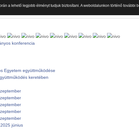
orán a lehető legjobb élményt tudjuk biztosítani. A weboldalunkon történő további
ányos konferencia
ános Egyetem együttműködése
 együttműködés keretében
 szeptember
 szeptember
 szeptember
 szeptember
 szeptember
2025 június