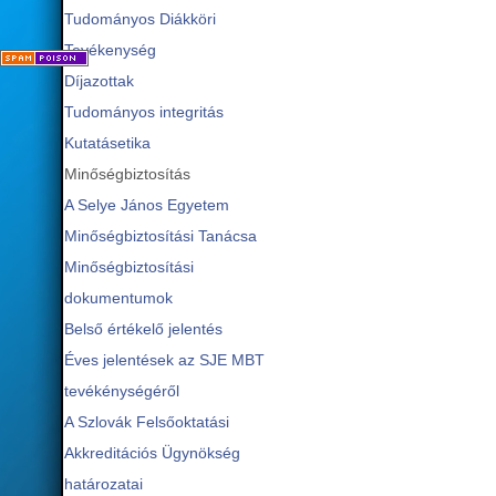
Az SJE TKK dékán
A 20
Tudományos Diákköri
A 2023. júliu
SJE GIK 
Komárom, 2023. 
A 2022.08.17-é
Tevékenység
Beleegyező
Díjazottak
A 2023. 
doc. PaedDr. Pu
az SJE TKK ASZ 
Tudományos integritás
A 2023. 
Kutatásetika
A 2023. júli
Jelölőlap az SJE 
Minőségbiztosítás
A Selye János Egyetem
A felhívás szöve
Minőségbiztosítási Tanácsa
Minőségbiztosítási
dokumentumok
Belső értékelő jelentés
Éves jelentések az SJE MBT
tevékénységéről
A Szlovák Felsőoktatási
Akkreditációs Ügynökség
határozatai