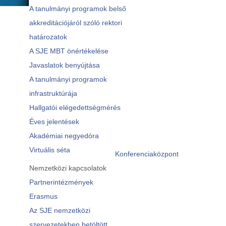
A tanulmányi programok belső
akkreditációjáról szóló rektori
határozatok
A SJE MBT önértékelése
Javaslatok benyújtása
A tanulmányi programok
infrastruktúrája
Hallgatói elégedettségmérés
Éves jelentések
Akadémiai negyedóra
Virtuális séta
Konferenciaközpont
Nemzetközi kapcsolatok
Partnerintézmények
Erasmus
Az SJE nemzetközi
szervezetekben betöltött