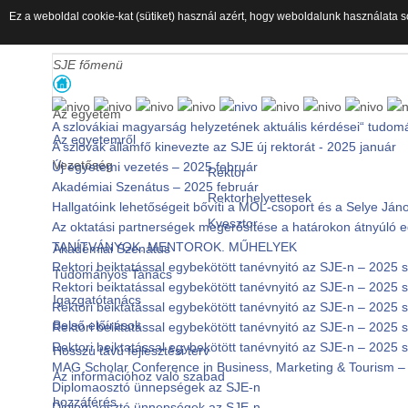
Ez a weboldal cookie-kat (sütiket) használ azért, hogy weboldalunk használata s
SJE főmenü
Az egyetem
A szlovákiai magyarság helyzetének aktuális kérdései“ tudom
Az egyetemről
A szlovák államfő kinevezte az SJE új rektorát - 2025 január
Vezetőség
Új egyetemi vezetés – 2025 február
Rektor
Akadémiai Szenátus – 2025 február
Rektorhelyettesek
Hallgatóink lehetőségeit bővíti a MOL-csoport és a Selye J
Kvesztor
Az oktatási partnerségek megerősítése a határokon átnyúló
TANÍTVÁNYOK. MENTOROK. MŰHELYEK
Akadémiai Szenátus
Rektori beiktatással egybekötött tanévnyitó az SJE-n – 2025
Tudományos Tanács
Rektori beiktatással egybekötött tanévnyitó az SJE-n – 2025
Igazgatótanács
Rektori beiktatással egybekötött tanévnyitó az SJE-n – 2025
Belső előírások
Rektori beiktatással egybekötött tanévnyitó az SJE-n – 2025
Rektori beiktatással egybekötött tanévnyitó az SJE-n – 2025
Hosszú távú fejlesztési terv
MAG Scholar Conference in Business, Marketing & Tourism – 
Az információhoz való szabad
Diplomaosztó ünnepségek az SJE-n
hozzáférés
Diplomaosztó ünnepségek az SJE-n