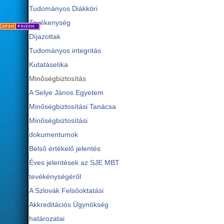
Tudományos Diákköri
Tevékenység
Díjazottak
Tudományos integritás
Kutatásetika
Minőségbiztosítás
A Selye János Egyetem
Minőségbiztosítási Tanácsa
Minőségbiztosítási
dokumentumok
Belső értékelő jelentés
Éves jelentések az SJE MBT
tevékénységéről
A Szlovák Felsőoktatási
Akkreditációs Ügynökség
határozatai