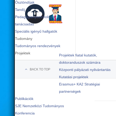
Ösztöndíjak
Tandíj
Pedagógiai-pszichológiai
tanácsadás
Speciális igényű hallgatók
Tudomány
Tudományos rendezvények
Projektek
Projektek fiatal kutatók,
doktoranduszok számára
BACK TO TOP
Központi pályázati nyilvántartás
Kutatási projektek
Erasmus+ KA2 Stratégiai
partnerségek
Publikációk
SJE Nemzetközi Tudományos
Konferencia