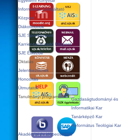
Egyetemi Könyvtár
Informatikai Szolgáltató
Központ
Diákotthonok
SJE Sportközpont
Karrier-tanácsadó Központ
SJE Étkezde
Oktatás
Jelentkezőknek
Honosítás
Útmutatók
Tanulmányi programok
Gazdaságtudományi és
Informatikai Kar
Tanárképző Kar
Református Teológiai Kar
Akadémiai év időbeosztása