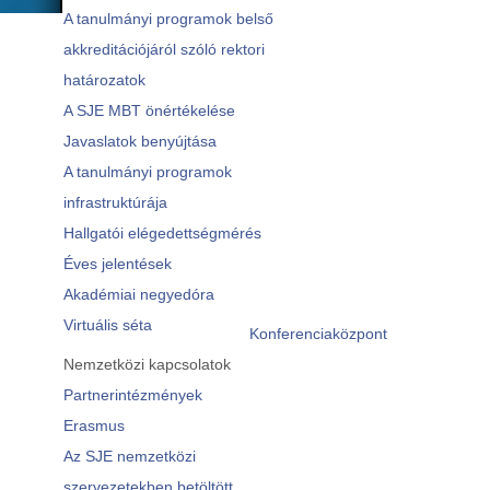
A tanulmányi programok belső
akkreditációjáról szóló rektori
határozatok
A SJE MBT önértékelése
Javaslatok benyújtása
A tanulmányi programok
infrastruktúrája
Hallgatói elégedettségmérés
Éves jelentések
Akadémiai negyedóra
Virtuális séta
Konferenciaközpont
Nemzetközi kapcsolatok
Partnerintézmények
Erasmus
Az SJE nemzetközi
szervezetekben betöltött