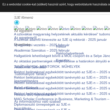
Ez a weboldal cookie-kat (sütiket) használ azért, hogy weboldalunk használata s
SJE főmenü
Az egyetem
A szlovákiai magyarság helyzetének aktuális kérdései“ tudom
Az egyetemről
A szlovák államfő kinevezte az SJE új rektorát - 2025 január
Vezetőség
Új egyetemi vezetés – 2025 február
Rektor
Akadémiai Szenátus – 2025 február
Rektorhelyettesek
Hallgatóink lehetőségeit bővíti a MOL-csoport és a Selye J
Kvesztor
Az oktatási partnerségek megerősítése a határokon átnyúló
TANÍTVÁNYOK. MENTOROK. MŰHELYEK
Akadémiai Szenátus
Rektori beiktatással egybekötött tanévnyitó az SJE-n – 2025
Tudományos Tanács
Rektori beiktatással egybekötött tanévnyitó az SJE-n – 2025
Igazgatótanács
Rektori beiktatással egybekötött tanévnyitó az SJE-n – 2025
Belső előírások
Rektori beiktatással egybekötött tanévnyitó az SJE-n – 2025
Rektori beiktatással egybekötött tanévnyitó az SJE-n – 2025
Hosszú távú fejlesztési terv
MAG Scholar Conference in Business, Marketing & Tourism – 
Az információhoz való szabad
Diplomaosztó ünnepségek az SJE-n
hozzáférés
Diplomaosztó ünnepségek az SJE-n