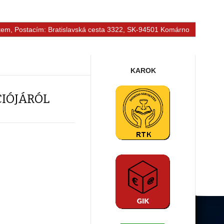
tem, Postacím: Bratislavská cesta 3322, SK-94501 Komárno
KAROK
IÓJÁRÓL