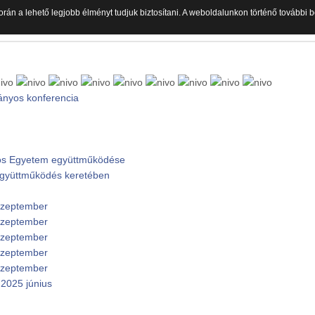
orán a lehető legjobb élményt tudjuk biztosítani. A weboldalunkon történő további
ányos konferencia
ános Egyetem együttműködése
 együttműködés keretében
 szeptember
 szeptember
 szeptember
 szeptember
 szeptember
2025 június