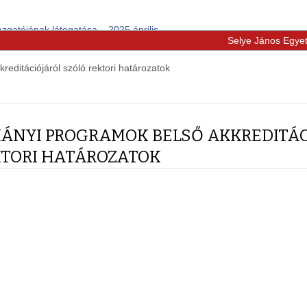
zgatójának látogatása – 2025 április
Selye János Egye
editációjáról szóló rektori határozatok
ÁNYI PROGRAMOK BELSŐ AKKREDITÁC
KTORI HATÁROZATOK