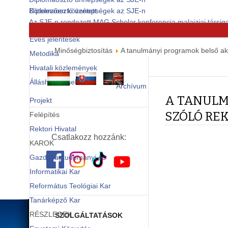
Diplomaosztó ünnepségek az SJE-n
Kötelezően közzétett
Az SJE-n rendezett MAG Scholar konferencia malajziai társiga
dokumentumok
© Free
Joomla! 3 Modules
- by
VinaGecko.com
Éves jelentések
Minőségbiztosítás
A tanulmányi programok belső akkr
Metodika
Hivatali közlemények
Álláshirdetések
Archívum
A TANULM
Projekt
SZÓLÓ RE
Felépítés
Rektori Hivatal
Csatlakozz hozzánk:
KAROK
Gazdaságtudományi és
Informatikai Kar
Református Teológiai Kar
Tanárképző Kar
RÉSZLEGEK
SZOLGÁLTATÁSOK