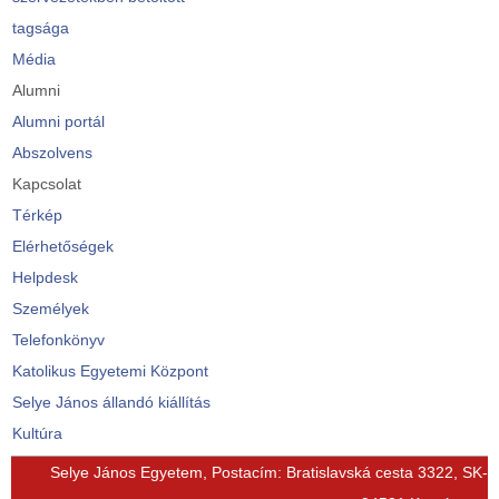
tagsága
Média
Alumni
Alumni portál
Abszolvens
Kapcsolat
Térkép
Elérhetőségek
Helpdesk
Személyek
Telefonkönyv
Katolikus Egyetemi Központ
Selye János állandó kiállítás
Kultúra
© Free
Joomla! 3 Modules
- by
VinaGecko.com
Selye János Egyetem, Postacím: Bratislavská cesta 3322, SK-