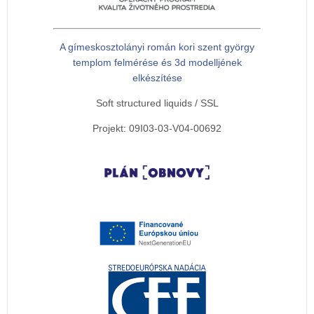
A gímeskosztolányi román kori szent györgy
templom felmérése és 3d modelljének
elkészítése
Soft structured liquids / SSL
Projekt: 09I03-03-V04-00692