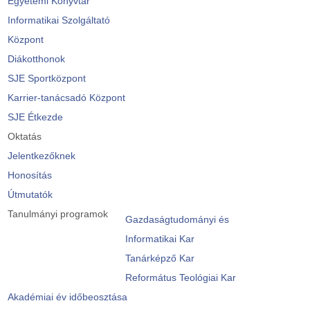
Egyetemi Könyvtár
Informatikai Szolgáltató
Központ
Diákotthonok
SJE Sportközpont
Karrier-tanácsadó Központ
SJE Étkezde
Oktatás
Jelentkezőknek
Honosítás
Útmutatók
Tanulmányi programok
Gazdaságtudományi és
Informatikai Kar
Tanárképző Kar
Református Teológiai Kar
Akadémiai év időbeosztása