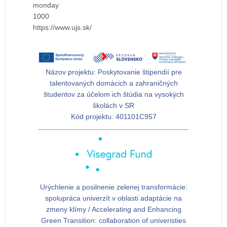
monday
1000
https://www.ujs.sk/
Názov projektu:
Poskytovanie štipendií pre
talentovaných domácich a zahraničných
študentov za účelom ich štúdia na vysokých
školách v SR
Kód projektu:
401101C957
Urýchlenie a posilnenie zelenej transformácie:
spolupráca univerzít v oblasti adaptácie na
zmeny klímy / Accelerating and Enhancing
Green Transition: collaboration of univeristies