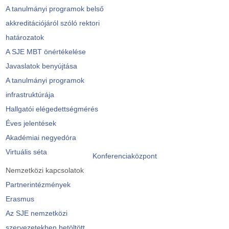
A tanulmányi programok belső
akkreditációjáról szóló rektori
határozatok
A SJE MBT önértékelése
Javaslatok benyújtása
A tanulmányi programok
infrastruktúrája
Hallgatói elégedettségmérés
Éves jelentések
Akadémiai negyedóra
Virtuális séta
Konferenciaközpont
Nemzetközi kapcsolatok
Partnerintézmények
Erasmus
Az SJE nemzetközi
szervezetekben betöltött