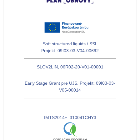
Soft structured liquids / SSL
Projekt: 09I03-03-V04-00692
SLOV2LIN, 06R02-20-V01-00001
Early Stage Grant pre UJS, Projekt: 09I03-03-
V05-00014
IMTS2014+: 310041CHY3