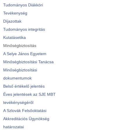
Tudományos Diákköri
Tevékenység
Díjazottak
Tudományos integritás
Kutatásetika
Minőségbiztosítás
A Selye János Egyetem
Minőségbiztosítási Tanácsa
Minőségbiztosítási
dokumentumok
Belső értékelő jelentés
Éves jelentések az SJE MBT
tevékénységéről
A Szlovák Felsőoktatási
Akkreditációs Ügynökség
határozatai