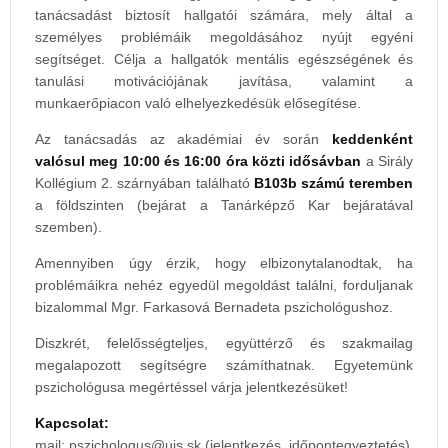
tanácsadást biztosít hallgatói számára, mely által a
személyes problémáik megoldásához nyújt egyéni
segítséget. Célja a hallgatók mentális egészségének és
tanulási motivációjának javítása, valamint a
munkaerőpiacon való elhelyezkedésük elősegítése.
Az tanácsadás az akadémiai év során
keddenként
valósul meg 10:00 és 16:00 óra közti idősávban
a Sirály
Kollégium 2. szárnyában található
B103b számú teremben
a földszinten (bejárat a Tanárképző Kar bejáratával
szemben).
Amennyiben úgy érzik, hogy elbizonytalanodtak, ha
problémáikra nehéz egyedül megoldást találni, forduljanak
bizalommal Mgr. Farkasová Bernadeta pszichológushoz.
Diszkrét, felelősségteljes, együttérző és szakmailag
megalapozott segítségre számíthatnak. Egyetemünk
pszichológusa megértéssel várja jelentkezésüket!
Kapcsolat:
mail:
(jelentkezés, időpontegyeztetés)