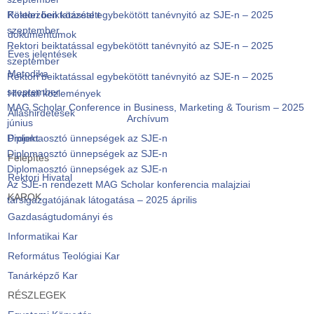
Rektori beiktatással egybekötött tanévnyitó az SJE-n – 2025
Kötelezően közzétett
szeptember
dokumentumok
Rektori beiktatással egybekötött tanévnyitó az SJE-n – 2025
Éves jelentések
szeptember
Metodika
Rektori beiktatással egybekötött tanévnyitó az SJE-n – 2025
szeptember
Hivatali közlemények
MAG Scholar Conference in Business, Marketing & Tourism – 2025
Álláshirdetések
Archívum
június
Diplomaosztó ünnepségek az SJE-n
Projekt
Diplomaosztó ünnepségek az SJE-n
Felépítés
Diplomaosztó ünnepségek az SJE-n
Rektori Hivatal
Az SJE-n rendezett MAG Scholar konferencia malajziai
KAROK
társigazgatójának látogatása – 2025 április
Gazdaságtudományi és
Informatikai Kar
Református Teológiai Kar
Tanárképző Kar
RÉSZLEGEK