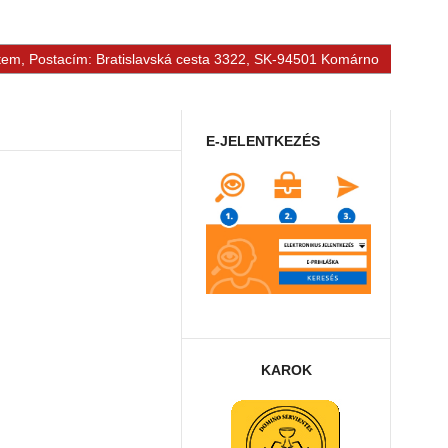
tem, Postacím: Bratislavská cesta 3322, SK-94501 Komárno
E-JELENTKEZÉS
KAROK