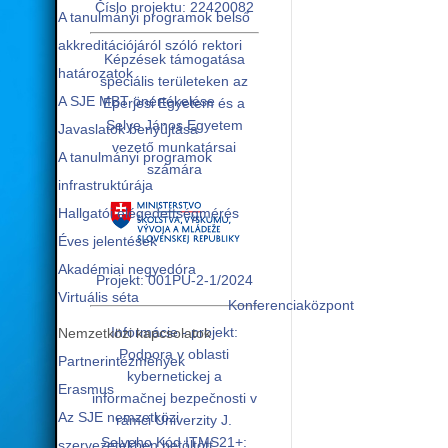
Číslo projektu: 22420082
A tanulmányi programok belső
akkreditációjáról szóló rektori
Képzések támogatása
határozatok
speciális területeken az
A SJE MBT önértékelése
Eperjesi Egyetem és a
Selye János Egyetem
Javaslatok benyújtása
vezető munkatársai
A tanulmányi programok
számára
infrastruktúrája
Hallgatói elégedettségmérés
Éves jelentések
Akadémiai negyedóra
Projekt: 001PU-2-1/2024
Virtuális séta
Konferenciaközpont
Informácie - projekt:
Nemzetközi kapcsolatok
Podpora v oblasti
Partnerintézmények
kybernetickej a
Erasmus
informačnej bezpečnosti v
Az SJE nemzetközi
rámci Univerzity J.
Selyeho Kód ITMS21+:
szervezetekben betöltött