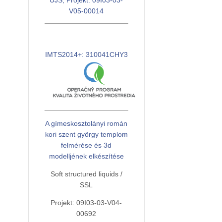
UJS, Projekt: 09I03-03-
V05-00014
IMTS2014+: 310041CHY3
A gímeskosztolányi román
kori szent györgy templom
felmérése és 3d
modelljének elkészítése
Soft structured liquids /
SSL
Projekt: 09I03-03-V04-
00692