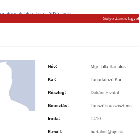
zgatójának látogatása – 2025 április
Selye János Egye
Név:
Mgr. Lilla Bartalos
Kar:
Tanárképző Kar
Részleg:
Dékáni Hivatal
Beosztás:
Tanszéki asszisztens
Iroda:
T410
E-mail: