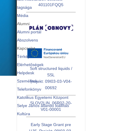
401101FQQ5
tagsága
Média
Alumni
Alumni portál
Abszolvens
Kapcsolat
Térkép
Elérhetőségek
Soft structured liquids /
Helpdesk
SSL
Személyek
Projekt: 09I03-03-V04-
00692
Telefonkönyv
Katolikus Egyetemi Központ
SLOV2LIN, 06R02-20-
Selye János állandó kiállítás
V01-00001
Kultúra
Early Stage Grant pre