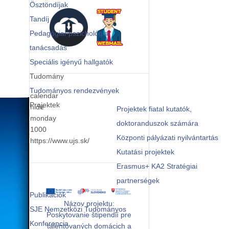
Ösztöndíjak
Tandíj
Pedagógiai-pszichológiai
tanácsadás
Speciális igényű hallgatók
Tudomány
Tudományos rendezvények
calendar
Projektek
hide
Projektek fiatal kutatók,
monday
doktoranduszok számára
1000
Központi pályázati nyilvántartás
https://www.ujs.sk/
Kutatási projektek
Erasmus+ KA2 Stratégiai
partnerségek
Publikációk
Názov projektu:
SJE Nemzetközi Tudományos
Poskytovanie štipendií pre
Konferencia
talentovaných domácich a