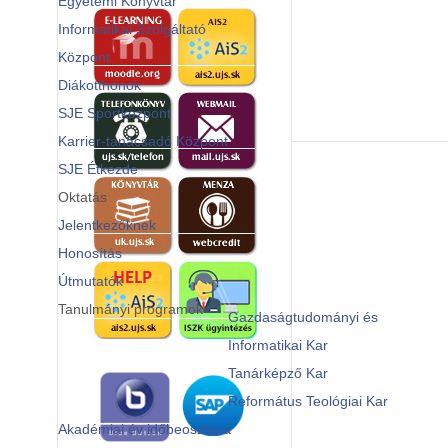
Egyetemi Könyvtár
Informatikai Szolgáltató
Központ
Diákotthonok
SJE Sportközpont
Karrier-tanácsadó Központ
SJE Étkezde
Oktatás
Jelentkezőknek
Honosítás
Útmutatók
Tanulmányi programok
Gazdaságtudományi és
Informatikai Kar
Tanárképző Kar
Református Teológiai Kar
Akadémiai év időbeosztása