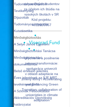
zahraničných študentov
Tudományos Diákköri
za účelom ich štúdia na
Tevékenység
vysokých školách v SR
Díjazottak
Kód projektu:
Tudományos integritás
401101C957
Kutatásetika
Minőségbiztosítás
A Selye János Egyetem
Minőségbiztosítási Tanácsa
Minőségbiztosítási
Urýchlenie a posilnenie
zelenej transformácie:
dokumentumok
spolupráca univerzít
Belső értékelő jelentés
v oblasti adaptácie na
Éves jelentések az SJE MBT
zmeny klímy / Accelerating
tevékénységéről
and Enhancing Green
Transition: collaboration of
A Szlovák Felsőoktatási
univeristies in climate
Akkreditációs Ügynökség
adaptation
határozatai