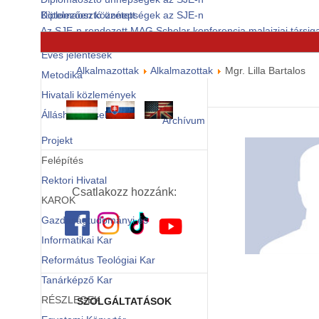
Diplomaosztó ünnepségek az SJE-n
Kötelezően közzétett
Az SJE-n rendezett MAG Scholar konferencia malajziai társiga
dokumentumok
© Free
Joomla! 3 Modules
- by
VinaGecko.com
Éves jelentések
Alkalmazottak
Alkalmazottak
Mgr. Lilla Bartalos
Metodika
Hivatali közlemények
Álláshirdetések
Archívum
Projekt
Felépítés
Rektori Hivatal
Csatlakozz hozzánk:
KAROK
Gazdaságtudományi és
Informatikai Kar
Református Teológiai Kar
Tanárképző Kar
RÉSZLEGEK
SZOLGÁLTATÁSOK