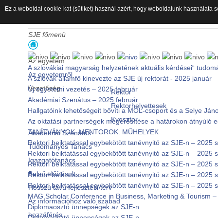
Ez a weboldal cookie-kat (sütiket) használ azért, hogy weboldalunk használata s
SJE főmenü
Az egyetem
A szlovákiai magyarság helyzetének aktuális kérdései“ tudom
Az egyetemről
A szlovák államfő kinevezte az SJE új rektorát - 2025 január
Vezetőség
Új egyetemi vezetés – 2025 február
Rektor
Akadémiai Szenátus – 2025 február
Rektorhelyettesek
Hallgatóink lehetőségeit bővíti a MOL-csoport és a Selye J
Kvesztor
Az oktatási partnerségek megerősítése a határokon átnyúló
TANÍTVÁNYOK. MENTOROK. MŰHELYEK
Akadémiai Szenátus
Rektori beiktatással egybekötött tanévnyitó az SJE-n – 2025
Tudományos Tanács
Rektori beiktatással egybekötött tanévnyitó az SJE-n – 2025
Igazgatótanács
Rektori beiktatással egybekötött tanévnyitó az SJE-n – 2025
Belső előírások
Rektori beiktatással egybekötött tanévnyitó az SJE-n – 2025
Rektori beiktatással egybekötött tanévnyitó az SJE-n – 2025
Hosszú távú fejlesztési terv
MAG Scholar Conference in Business, Marketing & Tourism – 
Az információhoz való szabad
Diplomaosztó ünnepségek az SJE-n
hozzáférés
Diplomaosztó ünnepségek az SJE-n