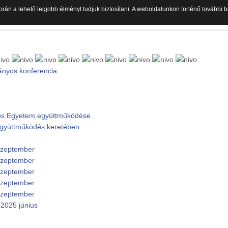
orán a lehető legjobb élményt tudjuk biztosítani. A weboldalunkon történő további
ányos konferencia
ános Egyetem együttműködése
 együttműködés keretében
 szeptember
 szeptember
 szeptember
 szeptember
 szeptember
2025 június