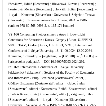
Pšenáková, Ildikó [Recenzent] ; Hlaváčová, Zuzana [Recenzent] ;
Feszterová, Melánia [Recenzent] ; Horváth, Zoltán [Recenzent]. –
1. vyd. – Komárno (Slovensko) : Univerzita J. Selyeho ; Trnava
(Slovensko) : Trnavská univerzita v Trnave, 2024. – ISBN
(onlin
e) 978-80-568-0698-2, s. 165-174 [online]
V2_006
Comparing Photogrammetry Apps in Low-Light
Conditions for Education / Kocsis, Gergely [Autor, UJSFEIKI,
50%] ; Takáč, Ondrej [Autor, UJSFEIKI, 50%] ; International
Conference of J. Selye University, 16 [11.09.2024-12.09.2024,
Komárno, Slovensko]. – [angličtina]. – [OV 010]. – [ŠO 7605]. –
[príspevok z podujatia]. – DOI 10.36007/5093.2024.292.
In:
16th International Conference of J. Selye University
[elektronický dokument] : Sections of the Faculty of Econom
ics
and Informatics / Filip, Ferdinánd [Zostavovateľ, editor] ;
Gódány, Zsuzsanna [Zostavovateľ, editor] ; Gubo, Štefan
[Zostavovateľ, editor] ; Korcsmáros, Enikő [Zostavovateľ, editor]
; Tóbiás Kosár, Silvia [Zostavovateľ, editor] ; Zsigmond, Tibor
[Zostavovateľ, editor]. – 1. vyd. – Komárno (Slovensko) :
Univerzita J. Selyeho, 2024. – ISBN 978-80-8122-509-3, s. 292-