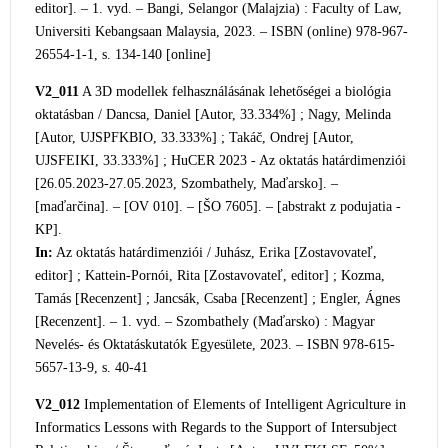
editor]. – 1. vyd. – Bangi, Selangor (Malajzia) : Faculty of Law,
Universiti Kebangsaan Malaysia, 2023. – ISBN (online) 978-967-
26554-1-1, s. 1
34-140 [online]
V2_011
A 3D modellek felhasználásának lehetőségei a biológia
oktatásban / Dancsa, Daniel [Autor, 33.334%] ; Nagy, Melinda
[Autor, UJSPFKBIO, 33.333%] ; Takáč, Ondrej [Autor,
UJSFEIKI, 33.333%] ; HuCER 2023 - Az oktatás határdimenziói
[26.05.2023-27.05.2023, Szombathely, Maďarsko]. –
[maďarčina]. – [OV 010]. – [ŠO 7605]. – [abstrakt z podujatia -
KP].
In:
Az oktatás határdimenziói / Juhász, Erika [Zostavovateľ,
editor] ; Kattein-Pornói, Rita [Zostavovateľ, editor] ; Kozma,
Tamás [Recenzent] ; Jancsák, Csaba [Recenzent] ; Engler, Ágnes
[Recenzent]. – 1. vyd. – Szombathely (Maďarsko) : Magyar
Nevelés- és Oktatáskutatók Egyesülete, 2023. – ISBN 978-615-
5657-13-9, s. 40-41
V2_012
Implementation of Elements of Intelligent Agriculture in
Informat
ics Lessons with Regards to the Support of Intersubject