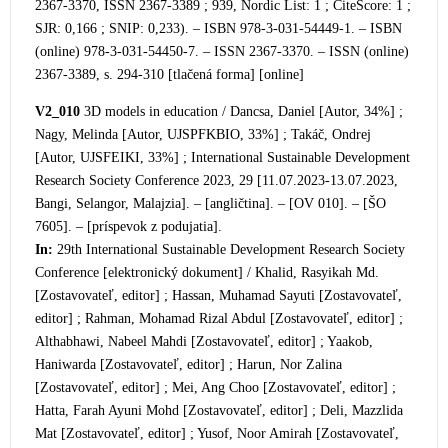
2367-3370, ISSN 2367-3389 ; 939, Nordic List: 1 ; CiteScore: 1 ;
SJR: 0,166 ; SNIP: 0,233). – ISBN 978-3-031-54449-1. – ISBN
(online) 978-3-031-54450-7. – ISSN 2367-3370. – ISSN (online)
2367-3389, s. 294-310 [tlačená forma] [online]
V2_010
3D models in education / Dancsa, Daniel [Autor, 34%] ;
Nagy, Melinda [Autor, UJSPFKBIO, 33%] ; Takáč, Ondrej
[Autor, UJSFEIKI, 33%] ; International Sustainable Development
Research Society Conference 2023, 29 [11.07.2023-13.07.2023,
Bangi, Selangor, Malajzia]. – [angličtina]. – [OV 010]. – [ŠO
7605]. – [príspevok z podujatia].
In:
29th International Sustainable Development Research Society
Conference [elektronický dokument] / Khalid, Rasyikah Md.
[Zostavovateľ, editor] ; Hassan, Muhamad Sayuti [Zostavovateľ,
editor] ; Rahman, Mohamad Rizal Abdul [Zostavovateľ, editor] ;
Althabhawi, Nabeel Mahdi [Zostavovateľ, editor] ; Yaakob,
Haniwarda [Zostavovateľ, editor] ; Harun, Nor Zalina
[Zostavovateľ, editor] ; Mei, Ang Choo [Zostavovateľ, editor] ;
Hatta, Farah Ayuni Mohd [Zostavovateľ, editor] ; Deli, Mazzlida
Mat [Zostavovateľ, editor] ; Yusof, Noor Amirah [Zostavovateľ,