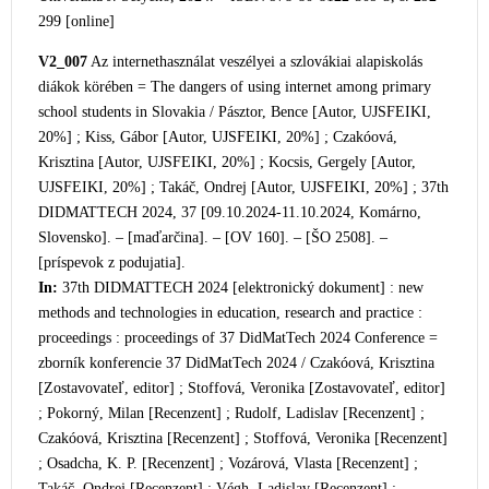
299 [online]
V2_007
Az internethasználat veszélyei a szlovákiai alapiskolás
diákok körében = The dangers of using internet among primary
scho
ol students in Slovakia / Pásztor, Bence [Autor, UJSFEIKI,
20%] ; Kiss, Gábor [Autor, UJSFEIKI, 20%] ; Czakóová,
Krisztina [Autor, UJSFEIKI, 20%] ; Kocsis, Gergely [Autor,
UJSFEIKI, 20%] ; Takáč, Ondrej [Autor, UJSFEIKI, 20%] ; 37th
DIDMATTECH 2024, 37 [09.10.2024-11.10.2024, Komárno,
Slovensko]. – [maďarčina]. – [OV 160]. – [ŠO 2508]. –
[príspevok z podujatia].
In:
37th DIDMATTECH 2024 [elektronický dokument] : new
methods and technologies in education, research and practice :
proceedings : proceedings of
37 DidMatTech 2024 Conference =
zborník konferencie 37 DidMatTech 2024 / Czakóová, Krisztina
[Zostavovateľ, editor] ; Stoffová, Veronika [Zostavovateľ, editor]
; Pokorný, Milan [Recenzent] ; Rudolf, Ladislav [Recenzent] ;
Czakóová, Krisztina [Recenzent] ; Stoffová, Veronika [Recenzent]
; Osadcha, K. P. [Recenzent] ; Vozárová, Vlasta [Recenzent] ;
Takáč, Ondrej [Recenzent] ; Végh, Ladislav [Recenzent] ;