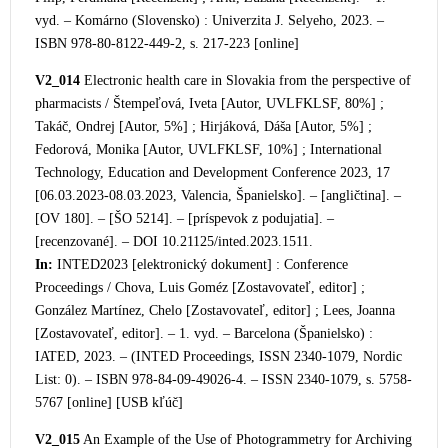
vyd. – Komárno (Slovensko) : Univerzita J. Selyeho, 2023. –
ISBN 978-80-8122-449-2, s. 217-223 [online]
V2_014
Electronic health care in Slovakia from the perspective of
pharmacists / Štempeľová, Iveta [Autor, UVLFKLSF, 80%] ;
Takáč, Ondrej [Autor, 5%] ; Hirjáková, Dáša [Autor, 5%] ;
Fedorová, Monika [Autor, UVLFKLSF, 10%] ; International
Technology, Education and Development Conference 2023, 17
[06.03.2023-08.03.2023, Valencia, Španielsko]. – [angličtina].
–
[OV 180]. – [ŠO 5214]. – [príspevok z podujatia]. –
[recenzované]. – DOI 10.21125/inted.2023.1511.
In:
INTED2023 [elektronický dokument] : Conference
Proceedings / Chova, Luis Goméz [Zostavovateľ, editor] ;
González Martínez, Chelo [Zostavovateľ, editor] ; Lees, Joanna
[Zostavovateľ, editor]. – 1. vyd. – Barcelona (Španielsko) :
IATED, 2023. – (INTED Proceedings, ISSN 2340-1079, Nordic
List: 0). – ISBN 978-84-09-49026-4. – ISSN 2340-1079, s. 5758-
5767 [online] [USB kľúč]
V2_015
An Example of the Use of
Photogrammetry for Archiving