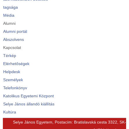
tagsága
Média
Alumni
Alumni portál
Abszolvens
Kapcsolat
Térkép
Elérhetőségek
Helpdesk
Személyek
Telefonkönyv
Katolikus Egyetemi Központ
Selye János állandó kiállítás
Kultúra
© Free
Joomla! 3 Modules
- by
VinaGecko.com
Selye János Egyetem, Postacím: Bratislavská cesta 3322, SK-