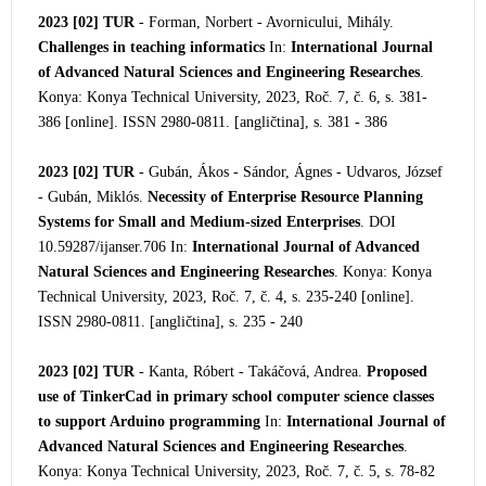
2023 [02]
TUR
- Forman, Norbert - Avornicului, Mihály.
Challenges in teaching informatics
In:
International Journal
of Advanced Natural Sciences and Engineering Researches
.
Konya: Konya Technical University, 2023, Roč. 7, č. 6, s. 381-
386 [online]. ISSN 2980-0811. [angličtina], s. 381 - 386
2023 [02]
TUR
- Gubán, Ákos - Sándor, Ágnes - Udvaros, József
- Gubán, Miklós.
Necessity of Enterprise Resource Planning
Systems for Small and Medium-sized Enterprises
. DOI
10.59287/ijanser.706 In:
International Journal of Advanced
Natural Sciences and Engineering Researches
. Konya: Konya
Technical University, 2023, Roč. 7, č. 4, s. 235-240 [online].
ISSN 2980-0811. [angličtina], s. 235 - 240
2023 [02]
TUR
- Kanta, Róbert - Takáčová, Andrea.
Proposed
use of TinkerCad in primary school computer science classes
to support Arduino programming
In:
International Journal of
Advanced Natural Sciences and Engineering Researches
.
Konya: Konya Technical University, 2023, Roč. 7, č. 5, s. 78-82