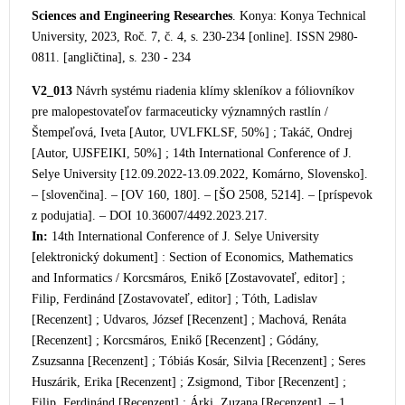
Sciences and Engineering Researches
. Konya: Konya Technical
University, 2023, Roč. 7, č. 4, s. 230-234 [online]. ISSN 2980-
0811. [angličtina], s. 230 - 234
V2_013
Návrh systému riadenia klímy skleníkov a fóliovníkov
pre malopestovateľov farmaceuticky významných rastlín /
Štempeľová, Iveta [Autor, UVLFKLSF, 50%] ; Takáč, Ondrej
[Autor, UJSFEIKI, 50%] ; 14th International Conference of J.
Selye University [12.09.2022-13.09.2022, Komárno, Slovensko].
– [slovenčina]. – [OV 160, 180]. – [ŠO 2508, 5214]. – [príspevok
z podujatia]. – DOI
10.36007/4492.2023.217.
In:
14th International Conference of J. Selye University
[elektronický dokument] : Section of Economics, Mathematics
and Informatics / Korcsmáros, Enikő [Zostavovateľ, editor] ;
Filip, Ferdinánd [Zostavovateľ, editor] ; Tóth, Ladislav
[Recenzent] ; Udvaros, József [Recenzent] ; Machová, Renáta
[Recenzent] ; Korcsmáros, Enikő [Recenzent] ; Gódány,
Zsuzsanna [Recenzent] ; Tóbiás Kosár, Silvia [Recenzent] ; Seres
Huszárik, Erika [Recenzent] ; Zsigmond, Tibor [Recenzent] ;
Filip, Ferdin
ánd [Recenzent] ; Árki, Zuzana [Recenzent]. – 1.