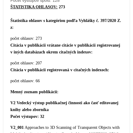
Počet výstupov spolu: 128
ŠTATISTIKA OHLASOV:
273
Štatistika ohlasov s kategóriou podľa Vyhlášky č. 397/2020 Z.
z:
počet ohlasov: 273
Citácia v publikácii vrátane citácie v publikáci
i registrovanej
v iných databázach okrem citačných indexov:
počet ohlasov: 207
Citácia v publikácii registrovaná v citačných indexoch:
počet ohlasov: 66
Menný zoznam publikácií:
V2 Vedecký výstup publikačnej činnosti ako časť editovanej
knihy alebo zborníka
Počet výstupov: 32
V2_001
Approaches to 3D Scanning of Transparent Objects with