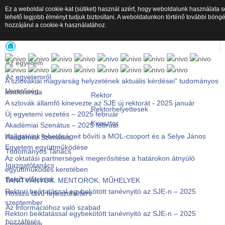
Ez a weboldal cookie-kat (sütiket) használ azért, hogy weboldalunk használata s
lehető legjobb élményt tudjuk biztosítani. A weboldalunkon történő további böng
hozzájárul a cookie-k használatához.
SJE főmenü
Az egyetem
Az egyetemről
A szlovákiai magyarság helyzetének aktuális kérdései“ tudományos
Vezetőség
konferencia
Rektor
A szlovák államfő kinevezte az SJE új rektorát - 2025 január
Rektorhelyettesek
Új egyetemi vezetés – 2025 február
Kvesztor
Akadémiai Szenátus – 2025 február
Hallgatóink lehetőségeit bővíti a MOL-csoport és a Selye János
Akadémiai Szenátus
Egyetem együttműködése
Tudományos Tanács
Az oktatási partnerségek megerősítése a határokon átnyúló
Igazgatótanács
együttműködés keretében
Belső előírások
TANÍTVÁNYOK. MENTOROK. MŰHELYEK
Rektori beiktatással egybekötött tanévnyitó az SJE-n – 2025
Hosszú távú fejlesztési terv
szeptember
Az információhoz való szabad
Rektori beiktatással egybekötött tanévnyitó az SJE-n – 2025
hozzáférés
szeptember