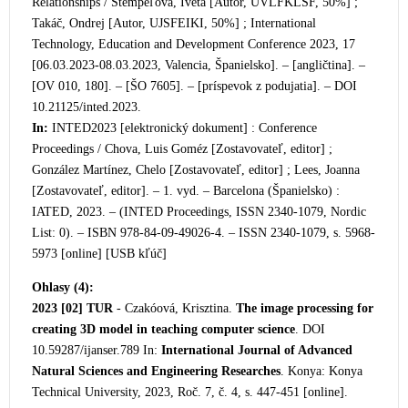
Relationships / Štempeľová, Iveta [Autor, UVLFKLSF, 50%] ;
Takáč, Ondrej [Autor, UJSFEIKI, 50%] ; International
Technology, Education and Development Conference 2023, 17
[06.03.2023-08.03.2023, Valencia, Španielsko]. – [angličtina]. –
[OV 010, 180]. – [ŠO 7605]. – [príspevok z podujatia]. – DOI
10.21125/inted.2023.
In:
INTED2023 [elektronický dokument] : Conference
Proceedings / Chova, Luis Goméz [Zostavovateľ, editor] ;
González Martínez, Chelo [Zostavovateľ, editor] ; Lees, Joanna
[Zostavovateľ, editor]. – 1. vyd. – Barcelona (Španielsko) :
IATED, 2023. – (INTED Proceedings, ISSN 2340-1079, Nordic
List: 0). – ISBN 978-84-09-49026-4. – ISSN 2340-1079, s. 5968-
5973 [online] [USB kľúč]
Ohlasy (4):
2023 [02]
TUR
- Czakóová, Krisztina.
The image processing for
creating 3D model in teaching computer science
. DOI
10.59287/ijanser.789 In:
International Journal of Advanced
Natural Sciences and Engineering Researches
. Konya: Konya
Technical University, 2023, Ro
č. 7, č. 4, s. 447-451 [online].