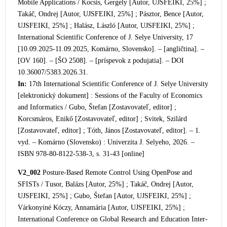
Mobile Applications / Kocsis, Gergely [Autor, UJSFEIKI, 25%] ;
Takáč, Ondrej [Autor, UJSFEIKI, 25%] ; Pásztor, Bence [Autor,
UJSFEIKI, 25%] ; Halász, László [Autor, UJSFEIKI, 25%] ;
International Scientific Conference of J. Selye University, 17
[10.09.2025-11.09.2025, Komárno, Slovensko]. – [angličtina]. –
[OV 160]. – [ŠO 2508]. – [príspevok z podujatia]. – DOI
10.36007/5383.2026.31.
In:
17th International Scientific Confere
nce of J. Selye University
[elektronický dokument] : Sessions of the Faculty of Economics
and Informatics / Gubo, Štefan [Zostavovateľ, editor] ;
Korcsmáros, Enikő [Zostavovateľ, editor] ; Svitek, Szilárd
[Zostavovateľ, editor] ; Tóth, János [Zostavovateľ,
editor]. – 1.
vyd. – Komárno (Slovensko) : Univerzita J. Selyeho, 2026. –
ISBN 978-80-8122-538-3, s. 31-43 [online]
V2_002
Posture-Based Remote Control Using OpenPose and
SFISTs / Tusor, Balázs [Autor, 25%] ; Takáč, Ondrej [Autor,
UJSFEIKI, 25%] ; Gubo, Štefan [Autor, UJSFEIKI, 25%] ;
Várkonyiné Kóczy, Annamária [Autor, UJSFEIKI, 25%] ;
International Conference on Global Research and Education Inter-