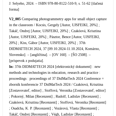
J. Selyeho, 2024. – ISBN 978-80-8122-510-9, s. 51-62 [tlačená
forma]
V2_005
Comparing photogrammetry apps for small object capture
in the classroom / Kocsis, Gergely [Autor, UJSFEIKI, 20%] ;
Takáč, Ondrej [Autor, UJSFEIKI, 20%] ; Czakóová, Krisztina
[Autor, UJSFEIKI, 20%] ; Pásztor, Bence [Autor, UJSFEIKI,
20%] ; Kiss, Gábor [Autor, UJSFEIKI, 20%] ; 37th
DIDMATTECH 2024, 37 [09.10.2024-11.10.2024, Komárno,
Slovensko]. – [angličtina]. – [OV 160]. – [ŠO 2508]. –
[príspevok z podujatia].
In:
37th DIDMATTECH 2024 [elektronický d
okument] : new
methods and technologies in education, research and practice :
proceedings : proceedings of 37 DidMatTech 2024 Conference =
zborník konferencie 37 DidMatTech 2024 / Czakóová, Krisztina
[Zostavovateľ, editor] ; Stoffová, Veronika [Zostavovateľ, editor]
; Pokorný, Milan [Recenzent] ; Rudolf, Ladislav [Recenzent] ;
Czakóová, Krisztina [Recenzent] ; Stoffová, Veronika [Recenzent]
; Osadcha, K. P. [Recenzent] ; Vozárová, Vlasta [Recenzent] ;
Takáč, Ondrej [Recenzent] ; Végh, Ladislav [Recenzent] ;