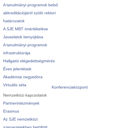
A tanulmányi programok belső
akkreditációjáról szóló rektori
határozatok
A SJE MBT önértékelése
Javaslatok benyújtása
A tanulmányi programok
infrastruktúrája
Hallgatói elégedettségmérés
Éves jelentések
Akadémiai negyedóra
Virtuális séta
Konferenciaközpont
Nemzetközi kapcsolatok
Partnerintézmények
Erasmus
Az SJE nemzetközi
szervezetekben betöltött