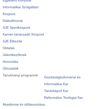
Egyetemi Könyvtár
Informatikai Szolgáltató
Központ
Diákotthonok
SJE Sportközpont
Karrier-tanácsadó Központ
SJE Étkezde
Oktatás
Jelentkezőknek
Honosítás
Útmutatók
Tanulmányi programok
Gazdaságtudományi és
Informatikai Kar
Tanárképző Kar
Református Teológiai Kar
Akadémiai év időbeosztása