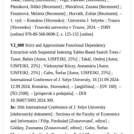
Pšenáková, Ildikó [Recenzent] ; Hlaváčová, Zuzana [Recenzent] ;
Feszterová, Melánia [Recenzent] ; Horváth
, Zoltán [Recenzent]. –
1. vyd. – Komárno (Slovensko) : Univerzita J. Selyeho ; Trnava
(Slovensko) : Trnavská univerzita v Trnave, 2024. – ISBN
(online) 978-80-568-0698-2, s. 125-132 [online]
V2_008
Strict and Approximate Functional Dependency
Extraction
with Sequential Indexing Tables-Based Search Trees /
Tusor, Balázs [Autor, UJSFEIKI, 25%] ; Takáč, Ondrej [Autor,
UJSFEIKI, 25%] ; Várkonyiné Kóczy, Annamária [Autor,
UJSFEIKI, 25%] ; Gubo, Štefan [Autor, UJSFEIKI, 25%] ;
International Conference of J. Selye University, 16 [11.09.2024-
12.09.2024, Komárno, Slovensko]. – [angličtina]. – [OV 160]. –
[ŠO 2508]. – [príspevok z podujatia]. – DOI
10.36007/5093.2024.309.
In:
16th International Conference of J. Selye University
[elektronický dokument] : Sections of
the Faculty of Economics
and Informatics / Filip, Ferdinánd [Zostavovateľ, editor] ;
Gódány, Zsuzsanna [Zostavovateľ, editor] ; Gubo, Štefan