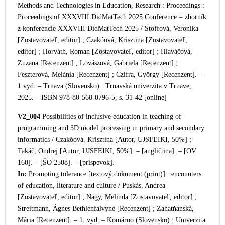
Methods and Technologies in Education, Research : Proceedings :
Proceedings of XXXVIII DidMatTech 2025 Confere
nce = zborník
z konferencie XXXVIII DidMatTech 2025 / Stoffová, Veronika
[Zostavovateľ, editor] ; Czakóová, Krisztina [Zostavovateľ,
editor] ; Horváth, Roman [Zostavovateľ, editor] ; Hlaváčová,
Zuzana [Recenzent] ; Lovászová, Gabriela [Recenzent] ;
Feszter
ová, Melánia [Recenzent] ; Czifra, György [Recenzent]. –
1 vyd. – Trnava (Slovensko) : Trnavská univerzita v Trnave,
2025. – ISBN 978-80-568-0796-5, s. 31-42 [online]
V2_004
Possibilities of inclusive education in teaching of
programming and 3D model proc
essing in primary and secondary
informatics / Czakóová, Krisztina [Autor, UJSFEIKI, 50%] ;
Takáč, Ondrej [Autor, UJSFEIKI, 50%]. – [angličtina]. – [OV
160]. – [ŠO 2508]. – [príspevok].
In:
Promoting tolerance [textový dokument (print)] : encounters
of edu
cation, literature and culture / Puskás, Andrea
[Zostavovateľ, editor] ; Nagy, Melinda [Zostavovateľ, editor] ;
Streitmann, Ágnes Bethlenfalvyné [Recenzent] ; Zahatňanská,
Mária [Recenzent]. – 1. vyd. – Komárno (Slovensko) : Univerzita