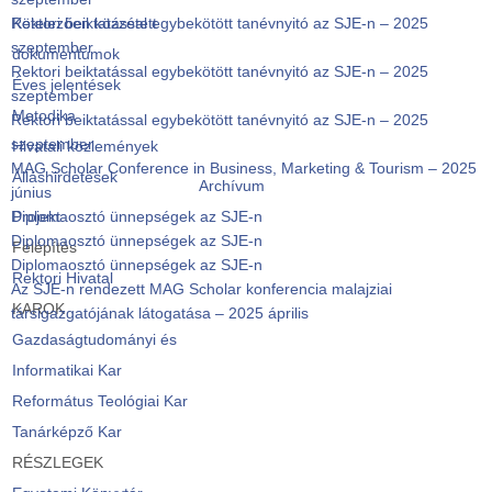
Rektori beiktatással egybekötött tanévnyitó az SJE-n – 2025
Kötelezően közzétett
szeptember
dokumentumok
Rektori beiktatással egybekötött tanévnyitó az SJE-n – 2025
Éves jelentések
szeptember
Metodika
Rektori beiktatással egybekötött tanévnyitó az SJE-n – 2025
szeptember
Hivatali közlemények
MAG Scholar Conference in Business, Marketing & Tourism – 2025
Álláshirdetések
Archívum
június
Diplomaosztó ünnepségek az SJE-n
Projekt
Diplomaosztó ünnepségek az SJE-n
Felépítés
Diplomaosztó ünnepségek az SJE-n
Rektori Hivatal
Az SJE-n rendezett MAG Scholar konferencia malajziai
KAROK
társigazgatójának látogatása – 2025 április
Gazdaságtudományi és
Informatikai Kar
Református Teológiai Kar
Tanárképző Kar
RÉSZLEGEK