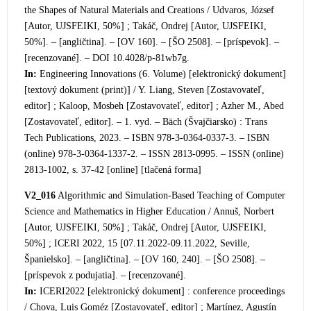
the Shapes of Natural Materials and Creations / Udvaros, József
[Autor, UJSFEIKI, 50%] ; Takáč, Ondrej [Autor, UJSFEIKI,
50%]. – [angličtina]. – [OV 160]. – [ŠO 2508]. – [príspevok]. –
[recenzované]. – DOI 10.4028/p-81wb7g.
In:
Engineering Innovations (6. Volume) [elektronický dokument]
[textový dokument (print)] / Y. Liang, Steven [Zostavovateľ,
editor] ; Kaloop, Mosbeh [Zostavovateľ, editor] ; Azher M., Abed
[Zostavovateľ, editor]. – 1. vyd. – Bäch (Švajčiarsko) : Trans
Tech Publications, 2023. – ISBN 978-3-0364-0337-3. – ISBN
(online) 978-3-0364-1337-2. – ISSN 2813-0995. – ISSN (online)
2813-1002, s. 37-42 [online] [tlačená forma]
V2_016
Algorithmic and Simulation-Based Teaching of Computer
Science and Mathematics in Higher
Education / Annuš, Norbert
[Autor, UJSFEIKI, 50%] ; Takáč, Ondrej [Autor, UJSFEIKI,
50%] ; ICERI 2022, 15 [07.11.2022-09.11.2022, Seville,
Španielsko]. – [angličtina]. – [OV 160, 240]. – [ŠO 2508]. –
[príspevok z podujatia]. – [recenzované].
In:
ICERI2022
[elektronický dokument] : conference proceedings
/ Chova, Luis Goméz [Zostavovateľ, editor] ; Martínez, Agustín