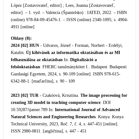
López [Zostavovateľ, editor] ; Lees, Joanna [Zostavovateľ,
editor]. – 1. vyd. – Valencia (Španielsko) : IATED, 2022. – ISBN
(online) 978-84-09-
45476-1. – ISSN (online) 2340-1095, s. 4904-
4911 [online]
Ohlasy (8):
2024 [02]
HUN
- Udvaros, József - Forman, Norbert - Erdélyi,
Katalin.
Új kihívások az informatika oktatásában és az MI
felhasználása az oktatásban
In:
Digitalizáció a
felsőoktatásban
: FHERC tanulmánykötet I.. Budapest: Budapesti
Gazdasági Egyetem, 2024, s. 90-109 [online]. ISBN 978-615-
6342-88-1. [maďarčina], s. 90 - 109
2023 [02]
TUR
- Czakóová, Krisztina.
The image processing for
creating 3D model in teaching computer science
. DOI
10.59287/ijanser.789 In:
International Journal of Advanced
Natural Sciences and Engineering Researches
. Konya: Konya
Technical University, 2023, Roč. 7, č. 4, s. 447-451 [online].
ISSN 2980-0811. [angličtina], s. 447 - 451