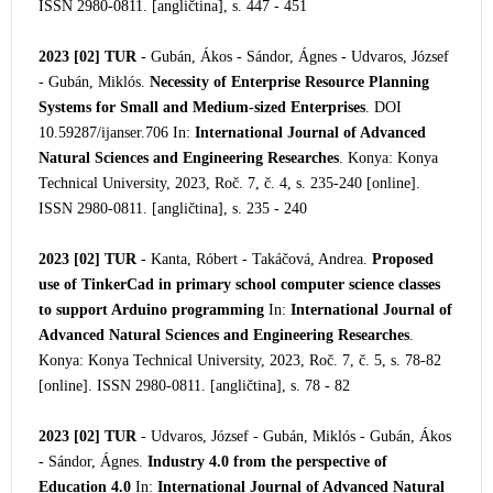
ISSN 2980-0811. [angličtina], s. 447 - 451
2023 [02]
TUR
- Gubán, Ákos - Sándor, Ágnes - Udvaros, József
- Gubán, Miklós.
Necessity of Enterprise Resource Planning
Systems for Small and Medium-sized Enterprises
. DOI
10.59287/ijanser.706 In:
International Journal of Advanced
Natural Sciences and Engineering Researches
. Konya: Konya
Technical University, 2023, Roč. 7, č. 4, s. 235-240 [online].
ISSN 2980-0811. [angličtina], s. 235 - 240
2023 [02]
TUR
- Kanta, Róbert - Takáčo
vá, Andrea.
Proposed
use of TinkerCad in primary school computer science classes
to support Arduino programming
In:
International Journal of
Advanced Natural Sciences and Engineering Researches
.
Konya: Konya Technical University, 2023, Roč. 7, č. 5, s. 78-82
[online]. ISSN 2980-0811. [angličtina], s. 78 - 82
2023 [02]
TUR
- Udvaros, József - Gubán, Miklós - Gubán, Ákos
- Sándor, Ágnes.
Industry 4.0 from the perspective of
Education 4.0
In:
International Journal of Advanced Natural