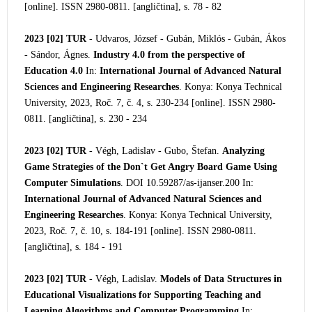
[online]. ISSN 2980-0811. [angličtina], s. 78 - 82
2023 [02]
TUR
- Udvaros, József - Gubán, Miklós - Gubán, Ákos
- Sándor, Ágnes.
Industry 4.0 from the perspective of
Education 4.0
In:
International Journal of Advanced Natural
Sciences and Engineering Researches
. Konya: Konya Technical
University, 2023,
Roč. 7, č. 4, s. 230-234 [online]. ISSN 2980-
0811. [angličtina], s. 230 - 234
2023 [02]
TUR
- Végh, Ladislav - Gubo, Štefan.
Analyzing
Game Strategies of the Don`t Get Angry Board Game Using
Computer Simulations
. DOI 10.59287/as-ijanser.200 In:
International Journal of Advanced Natural Sciences and
Engineering Researches
. Konya: Konya Technical University,
2023, Roč. 7, č. 10, s. 184-191 [online]. ISSN 2980-0811.
[angličtina], s. 184 - 191
2023 [02]
TUR
- Végh, Ladislav.
Models of Data Structures in
Educational Visualizations for Supporting Teaching and
Learning Algorithms and Computer Programming
In: