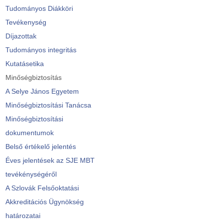
Tudományos Diákköri
Tevékenység
Díjazottak
Tudományos integritás
Kutatásetika
Minőségbiztosítás
A Selye János Egyetem
Minőségbiztosítási Tanácsa
Minőségbiztosítási
dokumentumok
Belső értékelő jelentés
Éves jelentések az SJE MBT
tevékénységéről
A Szlovák Felsőoktatási
Akkreditációs Ügynökség
határozatai