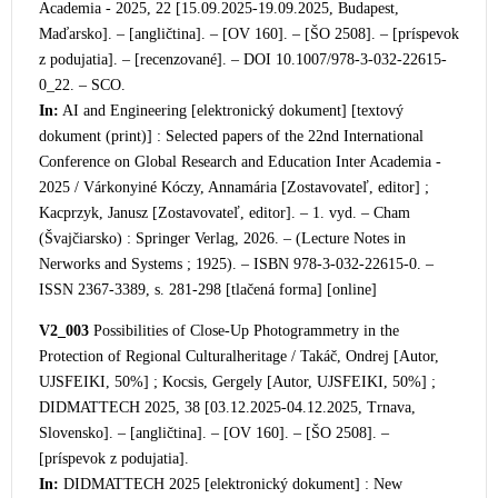
Academia - 2025, 22 [15.09.2025-19.09.2025, Budapest,
Maďarsko]. – [angličtina]. – [OV 160]. – [ŠO 2508]. –
[príspevok
z podujatia]. – [recenzované]. – DOI 10.1007/978-3-032-22615-
0_22. – SCO.
In:
AI and Engineering [elektronický dokument] [textový
dokument (print)] : Selected papers of the 22nd International
Conference on Global Research and Education Inter A
cademia -
2025 / Várkonyiné Kóczy, Annamária [Zostavovateľ, editor] ;
Kacprzyk, Janusz [Zostavovateľ, editor]. – 1. vyd. – Cham
(Švajčiarsko) : Springer Verlag, 2026. – (Lecture Notes in
Nerworks and Systems ; 1925). – ISBN 978-3-032-22615-0. –
ISSN 2367-3389, s. 281-298 [tlačená forma] [online]
V2_003
Possibilities of Close-Up Photogrammetry in the
Protection of Regional Culturalheritage / Takáč, Ondrej [Autor,
UJSFEIKI, 50%] ; Kocsis, Gergely [Autor, UJSFEIKI, 50%] ;
DIDMATTECH 2025, 38 [03.12.2025-04.12.2025, Trnava,
Slovensko]. – [angličtina]. – [OV 160]. – [ŠO 2508]. –
[príspevok z podujatia].
In:
DIDMATTECH 2025 [elektronický dokument] : New