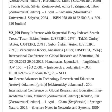
[Zostavovateľ, editor] ; Korcsmáros, Enikő [Zostavovateľ, editor]
; Tóbiás Kosár, Silvia [Zostavovateľ, editor] ; Zsigmond, Tibor
[Zostavovateľ, editor]. – 1. vyd. – Komárno (Slovensko) :
Univerzita J. Selyeho, 2024. – ISBN 978-80-8122-509-3, s. 309-
320 [online]
V2_009
Fuzzy Inference with Sequential Fuzzy Indexed Search
Trees / Tusor, Balázs [Autor, UJSFEIKI, 25%] ;
Takáč, Ondrej
[Autor, UJSFEIKI, 25%] ; Gubo, Štefan [Autor, UJSFEIKI,
25%] ; Várkonyiné Kóczy, Annamária [Autor, UJSFEIKI, 25%] ;
International Conference on Global Research and Education, 20
[27.09.2023-29.09.2023, Hamamatsu, Japonsko]. – [angličtina]. –
[OV 160]. – [ŠO 2508]. – [príspevok z podujatia]. – DOI
10.1007/978-3-031-54450-7_33. – SCO.
In:
Recent Advances in Technology Research and Education
[textový dokument (print)] [elektronický dokument] : 20th
International Conference on Global Research an
d Education Inter-
Academia / Ono, Yukinori [Zostavovateľ, editor] ; Kondoh, Jun
[Zostavovateľ, editor]. – 1. vyd. – Cham (Švajčiarsko) : Springer
Nature, 2024. – (Lecture Notes in Networks and Systems, ISSN