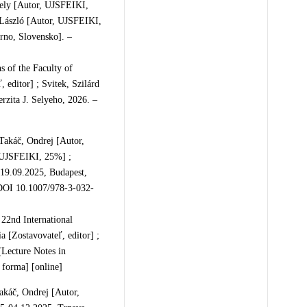
gely [Autor, UJSFEIKI,
 László [Autor, UJSFEIKI,
rno, Slovensko]. –
s of the Faculty of
 editor] ; Svitek, Szilárd
rzita J. Selyeho, 2026. –
Takáč, Ondrej [Autor,
 UJSFEIKI, 25%] ;
-19.09.2025, Budapest,
– DOI 10.1007/978-3-032-
 22nd International
 [Zostavovateľ, editor] ;
(Lecture Notes in
forma] [online]
akáč, Ondrej [Autor,