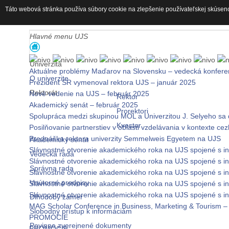
Táto webová stránka používa súbory cookie na zlepšenie používateľskej skúsen
Hlavné menu UJS
Univerzita
Aktuálne problémy Maďarov na Slovensku – vedecká konfere
O univerzite
Prezident SR vymenoval rektora UJS – január 2025
Rektorát
Nové vedenie na UJS – február 2025
Rektor
Akademický senát – február 2025
Prorektori
Spolupráca medzi skupinou MOL a Univerzitou J. Selyeho sa 
Kvestor
Posilňovanie partnerstiev v oblasti vzdelávania v kontexte ce
Prednáška rektora univerzity Semmelweis Egyetem na UJS
Akademický senát
Slávnostné otvorenie akademického roka na UJS spojené s i
Vedecká rada
Slávnostné otvorenie akademického roka na UJS spojené s i
Správna rada
Slávnostné otvorenie akademického roka na UJS spojené s i
Vnútorné predpisy
Slávnostné otvorenie akademického roka na UJS spojené s i
Slávnostné otvorenie akademického roka na UJS spojené s i
Dlhodobý zámer
MAG Scholar Conference in Business, Marketing & Tourism –
Slobodný prístup k informáciám
PROMÓCIE
Povinne zverejnené dokumenty
PROMÓCIE