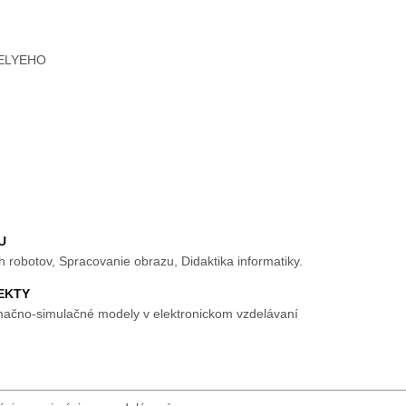
SELYEHO
U
 robotov, Spracovanie obrazu, Didaktika informatiky.
EKTY
mačno-simulačné modely v elektronickom vzdelávaní