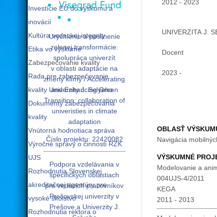
2012 - 2023
Investície EÚ do výskumu a
inovácií
UNIVERZITA J. 
Kultúra vedeckej integrity
Urýchlenie a posilnenie
zelenej transformácie:
Etika vo výskume
Docent
spolupráca univerzít
Zabezpečovanie kvality
v oblasti adaptácie na
2023 -
Rada pre zabezpečovanie
zmeny klímy / Accelerating
kvality Univerzity J. Selyeho
and Enhancing Green
Transition: collaboration of
Dokumenty zabezpečovania
univeristies in climate
kvality
adaptation
OBLASŤ VÝSKUM
Vnútorná hodnotiaca správa
Číslo projektu: 22420082
Navigácia mobilných
Výročné správy o činnosti RZK
VÝSKUMNÉ PROJ
UJS
Podpora vzdelávania v
Modelovanie a ani
Rozhodnutia Slovenskej
špecifických oblastiach
004UJS-4/2011
akreditačnej agentúry pre
pre vedúcich pracovníkov
KEGA
Prešovskej univerzity v
vysoké školstvo
2011 - 2013
Prešove a Univerzity J.
Rozhodnutia rektora o