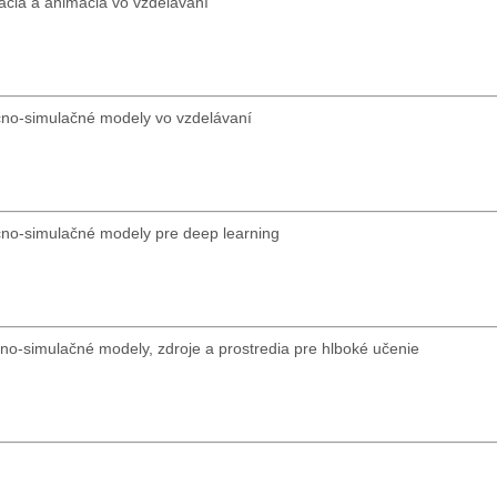
ácia a animácia vo vzdelávaní
čno-simulačné modely vo vzdelávaní
čno-simulačné modely pre deep learning
čno-simulačné modely, zdroje a prostredia pre hlboké učenie