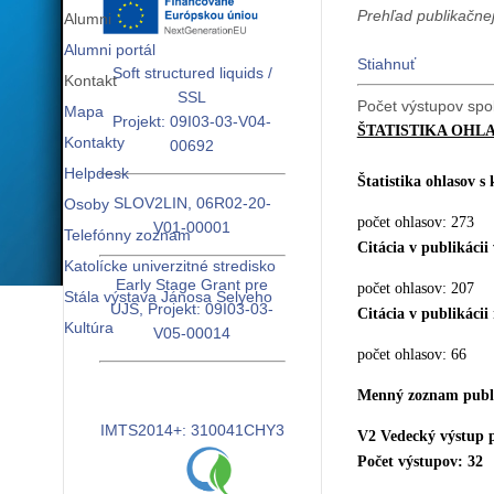
Prehľad publikačnej
Alumni
Alumni portál
Stiahnuť
Soft structured liquids /
Kontakt
SSL
Počet výstupov spo
Mapa
Projekt: 09I03-03-V04-
ŠTATISTIKA OHL
Kontakty
00692
Helpdesk
Štatistika ohlasov s
SLOV2LIN, 06R02-20-
Osoby
počet ohlasov: 273
V01-00001
Telefónny zoznam
Citácia v publikácii
Katolícke univerzitné stredisko
Early Stage Grant pre
počet ohlasov: 207
Stála výstava Jánosa Selyeho
UJS, Projekt: 09I03-03-
Citácia v publikácii
Kultúra
V05-00014
počet ohlasov: 66
Menný zoznam publi
IMTS2014+: 310041CHY3
V2 Vedecký výstup p
Počet výstupov: 32