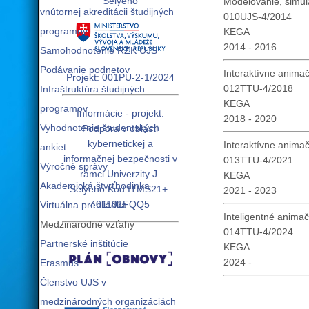
Selyeho
Modelovanie, simul
vnútornej akreditácii študijných
010UJS-4/2014
programov
KEGA
2014 - 2016
Samohodnotenie RZK UJS
Podávanie podnetov
Interaktívne anima
Projekt: 001PU-2-1/2024
012TTU-4/2018
Infraštruktúra študijných
KEGA
programov
Informácie - projekt:
2018 - 2020
Vyhodnotenie študentských
Podpora v oblasti
kybernetickej a
Interaktívne anima
ankiet
informačnej bezpečnosti v
013TTU-4/2021
Výročné správy
rámci Univerzity J.
KEGA
Akademická štvrťhodinka
Selyeho Kód ITMS21+:
2021 - 2023
401101FQQ5
Virtuálna prehliadka
Inteligentné anima
Medzinárodné vzťahy
014TTU-4/2024
Partnerské inštitúcie
KEGA
2024 -
Erasmus
Členstvo UJS v
medzinárodných organizáciách