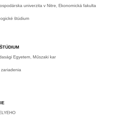
spodárska univerzita v Nitre, Ekonomická fakulta
ogické štúdium
ŠTÚDIUM
asági Egyetem, Műszaki kar
 zariadenia
IE
SELYEHO