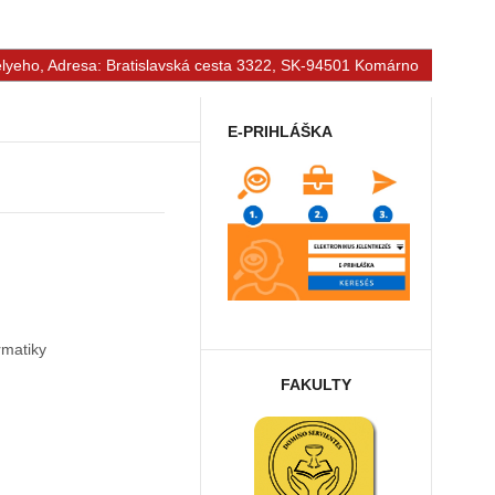
Selyeho, Adresa: Bratislavská cesta 3322, SK-94501 Komárno
E-PRIHLÁŠKA
rmatiky
FAKULTY