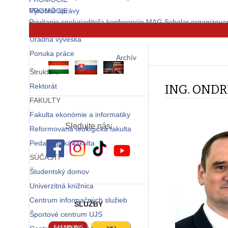
PROMÓCIE
Výročné správy
Privítanie spoluriaditeľa konferencie MAG Scholar organizova
Metodika
© Free
Joomla! 3 Modules
- by
VinaGecko.com
Úradná výveska
Ponuka práce
Archív
Štruktúra
Rektorát
ING. ONDR
FAKULTY
Fakulta ekonómie a informatiky
Sledujte nás:
Reformovaná teologická fakulta
Pedagogická fakulta
SÚČASTI
Študentský domov
Univerzitná knižnica
Centrum informačných služieb
SLUŽBY
Športové centrum UJS