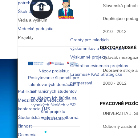
potrebami
Slovenská poľnoho
Školné
Doplňujúce pedag
Veda a výskum
Vedecké podujatia
2010 - 2012
Projekty
Granty pre mladých
DOKTORANDSKÉ 
výskumníkov a doktorandov
Výskumné projekty
Szlovák mezőgazd
Centrálna evidencia projektov
Dopravné stroje a
Názov projektu:
Erasmus+ KA2 Strategické
Poskytovanie štipendií pre
partnerstvá
2008 - 2012
talentovaných domácich a
zahraničných študentov
Publikácie
za účelom ich štúdia na
Medzinárodná vedecká
PRACOVNÉ POZÍC
vysokých školách v SR
konferencia UJS
Kód projektu:
UNIVERZITA J. 
Študentská vedecká a odborná
401101C957
činnosť
Odborný asistent
Ocenenia