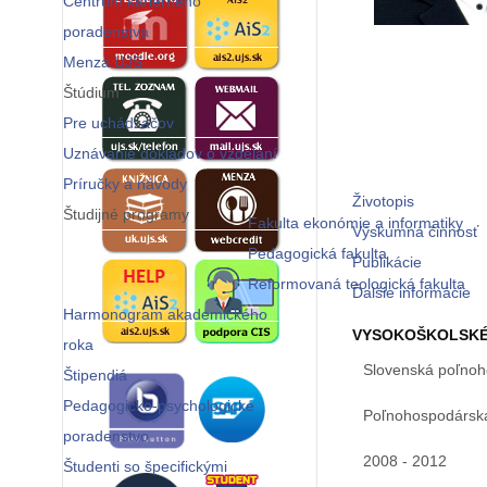
Centrum kariérneho
poradenstva
Menza UJS
Štúdium
Pre uchádzačov
Uznávanie dokladov o vzdelaní
Príručky a návody
Životopis
Študijné programy
Fakulta ekonómie a informatiky
Výskumná činnosť
Pedagogická fakulta
Publikácie
Reformovaná teologická fakulta
Ďalšie informácie
Harmonogram akademického
VYSOKOŠKOLSKÉ
roka
Slovenská poľnoho
Štipendiá
Pedagogicko-psychologické
Poľnohospodárska
poradenstvo
2008 - 2012
Študenti so špecifickými