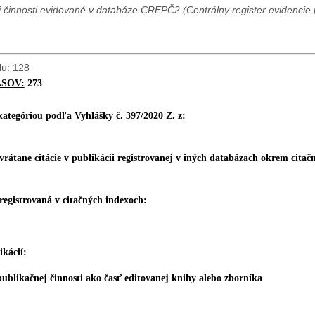
 činnosti evidované v databáze CREPČ2 (Centrálny register evidencie p
lu: 128
ASOV:
273
 kategóriou podľa Vyhlášky č. 397/2020 Z. z:
 vrátane citácie v publikácii registrovanej v iných databázach okrem citač
 registrovaná v citačných indexoch:
kácií:
ublikačnej činnosti ako časť editovanej knihy alebo zborníka