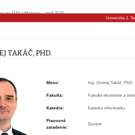
nej na UJS z Malajzie – apríl 2025
Univerzita J. 
EJ TAKÁČ, PHD.
Meno:
Ing. Ondrej Takáč, PhD.
Fakulta:
Fakulta ekonómie a info
Katedra:
Katedra informatiky
Pracovné
Docent
zaradenie: