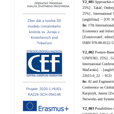
V2_001
Approaches to
25%] ; Takáč, Ondrej
25%] ; International 
[angličtina]. – [OV 1
Zber dát a tvorba 3D
In:
17th International
modelu románskeho
Economics and Informa
kostola sv. Juraja v
[Zostavovateľ, editor
Kostoľanoch pod
Tribečom
ISBN 978-80-8122-538
V2_002
Posture-Based
UJSFEIKI, 25%] ; Gu
International Confer
Maďarsko]. – [angličt
22615-0_22. – SCO.
In:
AI and Engineering
Conference on Global
Projekt: 2020-1-HU01-
Kacprzyk, Janusz [Zos
KA226-SCH-094146
Nerworks and Systems
V2_003
Possibilities