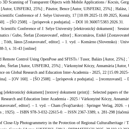
 3D Scanning of Transparent Objects with Mobile Applications / Kocsis, Ger
 [Autor, UJSFEIKI, 25%] ; Pásztor, Bence [Autor, UJSFEIKI, 25%] ; Halász,
Scientific Conference of J. Selye University, 17 [10.09.2025-11.09.2025, Komá
60]. – [ŠO 2508]. – [príspevok z podujatia]. – DOI 10.36007/5383.2026.31.
 Scientific Conference of J. Selye University [elektronický dokument] : Session
tics / Gubo, Štefan [Zostavovateľ, editor] ; Korcsmáros, Enikő [Zostavovateľ,
] ; Tóth, János [Zostavovateľ, editor]. – 1. vyd. – Komárno (Slovensko) : Unive
-3, s. 31-43 [online]
 Remote Control Using OpenPose and SFISTs / Tusor, Balázs [Autor, 25%] ; 
bo, Štefan [Autor, UJSFEIKI, 25%] ; Várkonyiné Kóczy, Annamária [Autor,
ence on Global Research and Education Inter-Academia - 2025, 22 [15.09.2025
ina]. – [OV 160]. – [ŠO 2508]. – [príspevok z podujatia]. – [recenzované]. 
 [elektronický dokument] [textový dokument (print)] : Selected papers of the
 Research and Education Inter Academia - 2025 / Várkonyiné Kóczy, Annamária
tavovateľ, editor]. – 1. vyd. – Cham (Švajčiarsko) : Springer Verlag, 2026. – 
 ; 1925). – ISBN 978-3-032-22615-0. – ISSN 2367-3389, s. 281-298 [tlačená 
 of Close-Up Photogrammetry in the Protection of Regional Culturalheritage / T