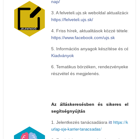
nap/
3. A felveteli.ujs.sk weboldal aktualizációja:
https://felveteli.ujs.sk/
4. Friss hírek, aktualitások közzé tétele:
https://www.facebook.com/ujs.sk
5. Információs anyagok készítése és célba ju
Kiadványok
6. Tematikus börzéken, rendezvényeken és f
részvétel és megjelenés.
Az álláskeresésben és sikeres elhely
segítségnyújtás
https://karrier
1. Jelentkezés tanácsadásra
itt
urlap-sje-karrier-tanacsadas/