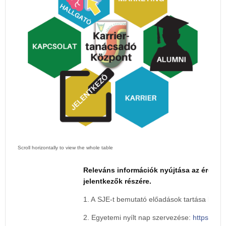
Releváns információk nyújtása az érdekl
jelentkezők részére.
1. A SJE-t bemutató előadások tartása közé
2. Egyetemi nyílt nap szervezése:
https://felv