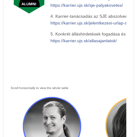
https://karrier.ujs.sk/sje-palyakovetes/
4. Karrier-tanácsadás az SJE abszolvensei r
https://karrier.ujs.sk/jelentkezesi-urlap-sje-k
5. Konkrét álláshirdetések fogadása és közlé
https://karrier.ujs.sk/allasajanlatok/