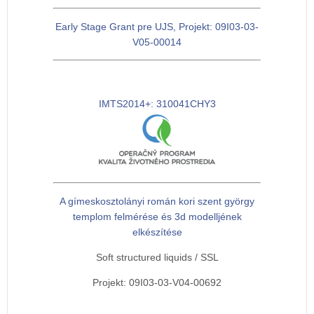
Early Stage Grant pre UJS, Projekt: 09I03-03-
V05-00014
IMTS2014+: 310041CHY3
A gímeskosztolányi román kori szent györgy
templom felmérése és 3d modelljének
elkészítése
Soft structured liquids / SSL
Projekt: 09I03-03-V04-00692