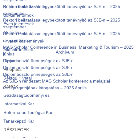
Rektori beiktatással egybekötött tanévnyitó az SJE-n – 2025
Kötelezően közzétett
szeptember
dokumentumok
Rektori beiktatással egybekötött tanévnyitó az SJE-n – 2025
Éves jelentések
szeptember
Metodika
Rektori beiktatással egybekötött tanévnyitó az SJE-n – 2025
szeptember
Hivatali közlemények
MAG Scholar Conference in Business, Marketing & Tourism – 2025
Álláshirdetések
Archívum
június
Diplomaosztó ünnepségek az SJE-n
Projekt
Diplomaosztó ünnepségek az SJE-n
Felépítés
Diplomaosztó ünnepségek az SJE-n
Rektori Hivatal
Az SJE-n rendezett MAG Scholar konferencia malajziai
KAROK
társigazgatójának látogatása – 2025 április
Gazdaságtudományi és
Informatikai Kar
Református Teológiai Kar
Tanárképző Kar
RÉSZLEGEK