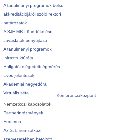
A tanulmányi programok belső
akkreditációjáról szóló rektori
határozatok
A SJE MBT önértékelése
Javaslatok benyújtása
A tanulmányi programok
infrastruktúrája
Hallgatói elégedettségmérés
Éves jelentések
Akadémiai negyedóra
Virtuális séta
Konferenciaközpont
Nemzetközi kapcsolatok
Partnerintézmények
Erasmus
Az SJE nemzetközi
szervezetekben betöltött