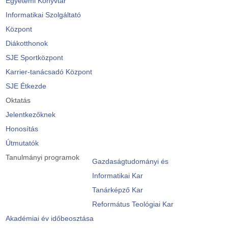
Egyetemi Könyvtár
Informatikai Szolgáltató
Központ
Diákotthonok
SJE Sportközpont
Karrier-tanácsadó Központ
SJE Étkezde
Oktatás
Jelentkezőknek
Honosítás
Útmutatók
Tanulmányi programok
Gazdaságtudományi és
Informatikai Kar
Tanárképző Kar
Református Teológiai Kar
Akadémiai év időbeosztása