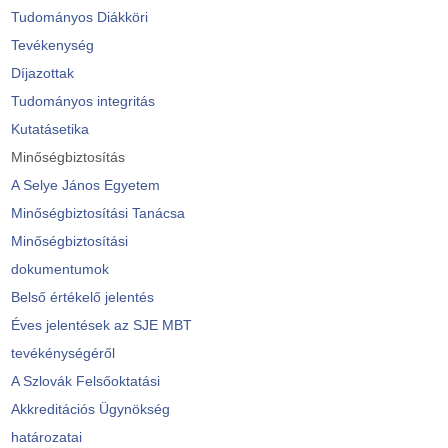
Tudományos Diákköri
Tevékenység
Díjazottak
Tudományos integritás
Kutatásetika
Minőségbiztosítás
A Selye János Egyetem
Minőségbiztosítási Tanácsa
Minőségbiztosítási
dokumentumok
Belső értékelő jelentés
Éves jelentések az SJE MBT
tevékénységéről
A Szlovák Felsőoktatási
Akkreditációs Ügynökség
határozatai