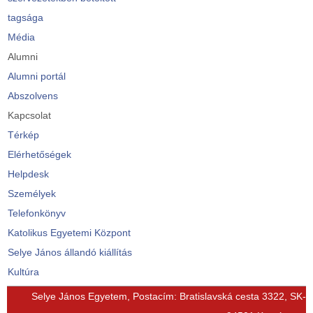
tagsága
Média
Alumni
Alumni portál
Abszolvens
Kapcsolat
Térkép
Elérhetőségek
Helpdesk
Személyek
Telefonkönyv
Katolikus Egyetemi Központ
Selye János állandó kiállítás
Kultúra
© Free
Joomla! 3 Modules
- by
VinaGecko.com
Selye János Egyetem, Postacím: Bratislavská cesta 3322, SK-