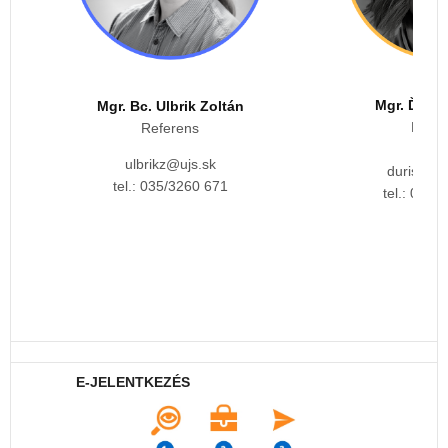
Mgr. Ďuriš
Mgr. Bc. Ulbrik Zoltán
Refer
Referens
tel.: 035/3260 671
tel.: 035/
E-JELENTKEZÉS