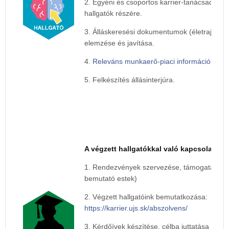
2. Egyéni és csoportos karrier-tanácsadások
hallgatók részére.
3. Álláskeresési dokumentumok (életrajz, moti
elemzése és javítása.
4.
Releváns munkaerő-piaci információk köz
5. Felkészítés állásinterjúra.
A végzett hallgatókkal való kapcsolattart
1. Rendezvények szervezése, támogatása (bá
bemutató estek)
2. Végzett hallgatóink bemutatkozása:
https://karrier.ujs.sk/abszolvens/
3. Kérdőívek készítése, célba juttatása és e