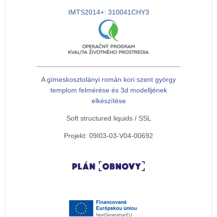
IMTS2014+: 310041CHY3
A gímeskosztolányi román kori szent györgy
templom felmérése és 3d modelljének
elkészítése
Soft structured liquids / SSL
Projekt: 09I03-03-V04-00692