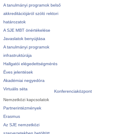
A tanulmányi programok belső
akkreditációjáról szóló rektori
határozatok
A SJE MBT önértékelése
Javaslatok benyújtása
A tanulmányi programok
infrastruktúrája
Hallgatói elégedettségmérés
Éves jelentések
Akadémiai negyedóra
Virtuális séta
Konferenciaközpont
Nemzetközi kapcsolatok
Partnerintézmények
Erasmus
Az SJE nemzetközi
szervezetekben betöltött