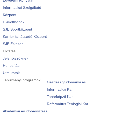
Egyetemi Könyvtár
Informatikai Szolgáltató
Központ
Diákotthonok
SJE Sportközpont
Karrier-tanácsadó Központ
SJE Étkezde
Oktatás
Jelentkezőknek
Honosítás
Útmutatók
Tanulmányi programok
Gazdaságtudományi és
Informatikai Kar
Tanárképző Kar
Református Teológiai Kar
Akadémiai év időbeosztása