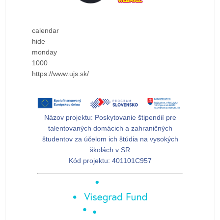
calendar
hide
monday
1000
https://www.ujs.sk/
Názov projektu:
Poskytovanie štipendií pre
talentovaných domácich a zahraničných
študentov za účelom ich štúdia na vysokých
školách v SR
Kód projektu:
401101C957