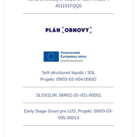
401101FQQ5
Soft structured liquids / SSL
Projekt: 09I03-03-V04-00692
SLOV2LIN, 06R02-20-V01-00001
Early Stage Grant pre UJS, Projekt: 09I03-03-
V05-00014