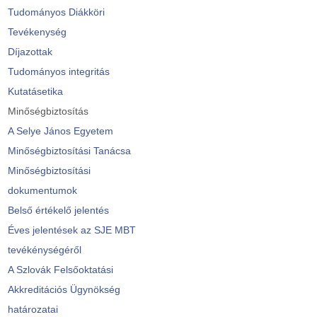
Tudományos Diákköri
Tevékenység
Díjazottak
Tudományos integritás
Kutatásetika
Minőségbiztosítás
A Selye János Egyetem
Minőségbiztosítási Tanácsa
Minőségbiztosítási
dokumentumok
Belső értékelő jelentés
Éves jelentések az SJE MBT
tevékénységéről
A Szlovák Felsőoktatási
Akkreditációs Ügynökség
határozatai