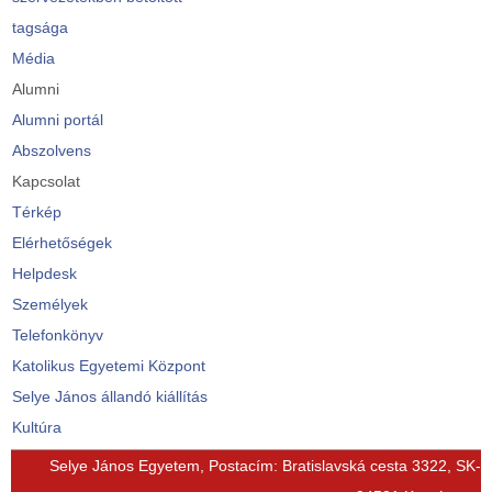
tagsága
Média
Alumni
Alumni portál
Abszolvens
Kapcsolat
Térkép
Elérhetőségek
Helpdesk
Személyek
Telefonkönyv
Katolikus Egyetemi Központ
Selye János állandó kiállítás
Kultúra
© Free
Joomla! 3 Modules
- by
VinaGecko.com
Selye János Egyetem, Postacím: Bratislavská cesta 3322, SK-