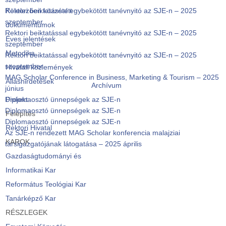
Rektori beiktatással egybekötött tanévnyitó az SJE-n – 2025
Kötelezően közzétett
szeptember
dokumentumok
Rektori beiktatással egybekötött tanévnyitó az SJE-n – 2025
Éves jelentések
szeptember
Metodika
Rektori beiktatással egybekötött tanévnyitó az SJE-n – 2025
szeptember
Hivatali közlemények
MAG Scholar Conference in Business, Marketing & Tourism – 2025
Álláshirdetések
Archívum
június
Diplomaosztó ünnepségek az SJE-n
Projekt
Diplomaosztó ünnepségek az SJE-n
Felépítés
Diplomaosztó ünnepségek az SJE-n
Rektori Hivatal
Az SJE-n rendezett MAG Scholar konferencia malajziai
KAROK
társigazgatójának látogatása – 2025 április
Gazdaságtudományi és
Informatikai Kar
Református Teológiai Kar
Tanárképző Kar
RÉSZLEGEK