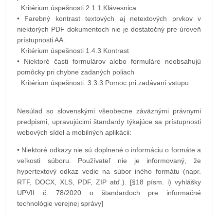
Kritérium úspešnosti 2.1.1 Klávesnica
• Farebný kontrast textových aj netextových prvkov v
niektorých PDF dokumentoch nie je dostatočný pre úroveň
prístupnosti AA.
Kritérium úspešnosti 1.4.3 Kontrast
• Niektoré časti formulárov alebo formuláre neobsahujú
pomôcky pri chybne zadaných poliach
Kritérium úspešnosti: 3.3.3 Pomoc pri zadávaní vstupu
Nesúlad so slovenskými všeobecne záväznými právnymi
predpismi, upravujúcimi štandardy týkajúce sa prístupnosti
webových sídel a mobilných aplikácii:
• Niektoré odkazy nie sú doplnené o informáciu o formáte a
veľkosti súboru. Používateľ nie je informovaný, že
hypertextový odkaz vedie na súbor iného formátu (napr.
RTF, DOCX, XLS, PDF, ZIP atď.). [§18 písm. i) vyhlášky
UPVII č. 78/2020 o štandardoch pre informačné
technológie verejnej správy]