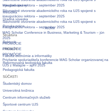
inauguráciou rektora – september 2025
Výročné správy
Slávnostné otvorenie akademického roka na UJS spojené s
Metodika
inauguráciou rektora – september 2025
Úradná výveska
Slávnostné otvorenie akademického roka na UJS spojené s
Ponuka práce
inauguráciou rektora – september 2025
Archív
MAG Scholar Conference in Business, Marketing & Tourism – jún
Štruktúra
2025
Rektorát
PROMÓCIE
PROMÓCIE
FAKULTY
PROMÓCIE
Fakulta ekonómie a informatiky
Privítanie spoluriaditeľa konferencie MAG Scholar organizovanej na
Reformovaná teologická fakulta
UJS z Malajzie – apríl 2025
Pedagogická fakulta
SÚČASTI
Študentský domov
Univerzitná knižnica
Centrum informačných služieb
Športové centrum UJS