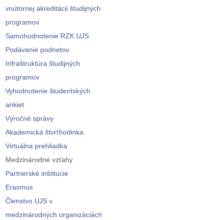
vnútornej akreditácii študijných
programov
Samohodnotenie RZK UJS
Podávanie podnetov
Infraštruktúra študijných
programov
Vyhodnotenie študentských
ankiet
Výročné správy
Akademická štvrťhodinka
Virtuálna prehliadka
Medzinárodné vzťahy
Partnerské inštitúcie
Erasmus
Členstvo UJS v
medzinárodných organizáciách