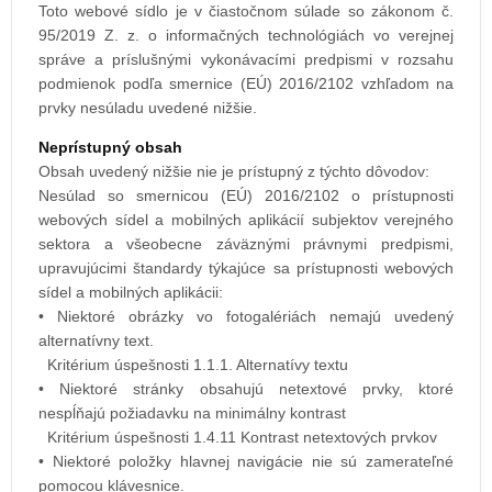
Toto webové sídlo je v čiastočnom súlade so zákonom č.
95/2019 Z. z. o informačných technológiách vo verejnej
správe a príslušnými vykonávacími predpismi v rozsahu
podmienok podľa smernice (EÚ) 2016/2102 vzhľadom na
prvky nesúladu uvedené nižšie.
Neprístupný obsah
Obsah uvedený nižšie nie je prístupný z týchto dôvodov:
Nesúlad so smernicou (EÚ) 2016/2102 o prístupnosti
webových sídel a mobilných aplikácií subjektov verejného
sektora a všeobecne záväznými právnymi predpismi,
upravujúcimi štandardy týkajúce sa prístupnosti webových
sídel a mobilných aplikácii:
• Niektoré obrázky vo fotogalériách nemajú uvedený
alternatívny text.
Kritérium úspešnosti 1.1.1. Alternatívy textu
• Niektoré stránky obsahujú netextové prvky, ktoré
nespĺňajú požiadavku na minimálny kontrast
Kritérium úspešnosti 1.4.11 Kontrast netextových prvkov
• Niektoré položky hlavnej navigácie nie sú zamerateľné
pomocou klávesnice.