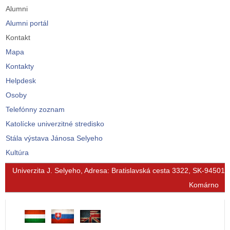
Alumni
Alumni portál
Kontakt
Mapa
Kontakty
Helpdesk
Osoby
Telefónny zoznam
Katolícke univerzitné stredisko
Stála výstava Jánosa Selyeho
Kultúra
© Free
Joomla! 3 Modules
- by
VinaGecko.com
Univerzita J. Selyeho, Adresa: Bratislavská cesta 3322, SK-94501
Komárno