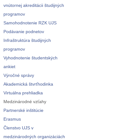
vnútornej akreditácii študijných
programov
Samohodnotenie RZK UJS
Podávanie podnetov
Infraštruktúra študijných
programov
Vyhodnotenie študentských
ankiet
Výročné správy
Akademická štvrťhodinka
Virtuálna prehliadka
Medzinárodné vzťahy
Partnerské inštitúcie
Erasmus
Členstvo UJS v
medzinárodných organizáciách