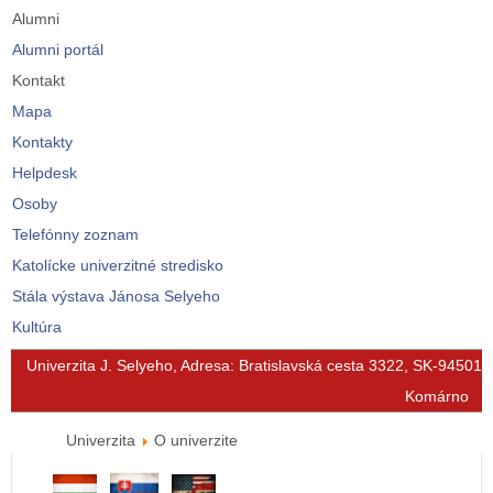
Alumni
Alumni portál
Kontakt
Mapa
Kontakty
Helpdesk
Osoby
Telefónny zoznam
Katolícke univerzitné stredisko
Stála výstava Jánosa Selyeho
Kultúra
© Free
Joomla! 3 Modules
- by
VinaGecko.com
Univerzita J. Selyeho, Adresa: Bratislavská cesta 3322, SK-94501
Komárno
Univerzita
O univerzite