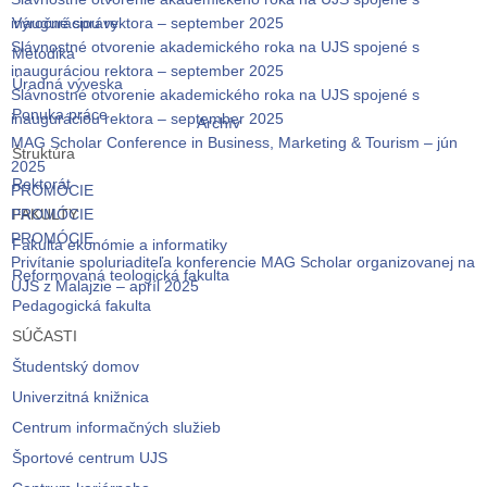
inauguráciou rektora – september 2025
Výročné správy
Slávnostné otvorenie akademického roka na UJS spojené s
Metodika
inauguráciou rektora – september 2025
Úradná výveska
Slávnostné otvorenie akademického roka na UJS spojené s
Ponuka práce
inauguráciou rektora – september 2025
Archív
MAG Scholar Conference in Business, Marketing & Tourism – jún
Štruktúra
2025
Rektorát
PROMÓCIE
PROMÓCIE
FAKULTY
PROMÓCIE
Fakulta ekonómie a informatiky
Privítanie spoluriaditeľa konferencie MAG Scholar organizovanej na
Reformovaná teologická fakulta
UJS z Malajzie – apríl 2025
Pedagogická fakulta
SÚČASTI
Študentský domov
Univerzitná knižnica
Centrum informačných služieb
Športové centrum UJS