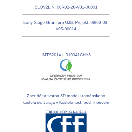
SLOV2LIN, 06R02-20-V01-00001
Early Stage Grant pre UJS, Projekt: 09I03-03-
V05-00014
IMTS2014+: 310041CHY3
Zber dát a tvorba 3D modelu románskeho
kostola sv. Juraja v Kostoľanoch pod Tribečom