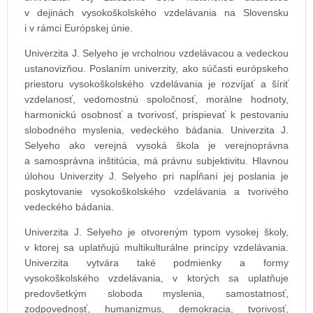
v dejinách vysokoškolského vzdelávania na Slovensku
i v rámci Európskej únie.
Univerzita J. Selyeho je vrcholnou vzdelávacou a vedeckou
ustanovizňou. Poslaním univerzity, ako súčasti európskeho
priestoru vysokoškolského vzdelávania je rozvíjať a šíriť
vzdelanosť, vedomostnú spoločnosť, morálne hodnoty,
harmonickú osobnosť a tvorivosť, prispievať k pestovaniu
slobodného myslenia, vedeckého bádania. Univerzita J.
Selyeho ako verejná vysoká škola je verejnoprávna
a samosprávna inštitúcia, má právnu subjektivitu. Hlavnou
úlohou Univerzity J. Selyeho pri napĺňaní jej poslania je
poskytovanie vysokoškolského vzdelávania a tvorivého
vedeckého bádania.
Univerzita J. Selyeho je otvoreným typom vysokej školy,
v ktorej sa uplatňujú multikulturálne princípy vzdelávania.
Univerzita vytvára také podmienky a formy
vysokoškolského vzdelávania, v ktorých sa uplatňuje
predovšetkým sloboda myslenia, samostatnosť,
zodpovednosť, humanizmus, demokracia, tvorivosť,