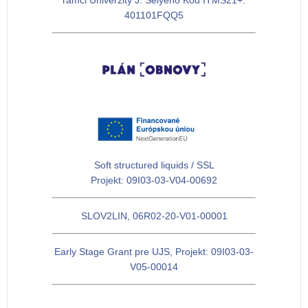
rámci Univerzity J. Selyeho Kód ITMS21+:
401101FQQ5
Soft structured liquids / SSL
Projekt: 09I03-03-V04-00692
SLOV2LIN, 06R02-20-V01-00001
Early Stage Grant pre UJS, Projekt: 09I03-03-
V05-00014