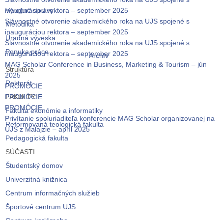
inauguráciou rektora – september 2025
Výročné správy
Slávnostné otvorenie akademického roka na UJS spojené s
Metodika
inauguráciou rektora – september 2025
Úradná výveska
Slávnostné otvorenie akademického roka na UJS spojené s
Ponuka práce
inauguráciou rektora – september 2025
Archív
MAG Scholar Conference in Business, Marketing & Tourism – jún
Štruktúra
2025
Rektorát
PROMÓCIE
PROMÓCIE
FAKULTY
PROMÓCIE
Fakulta ekonómie a informatiky
Privítanie spoluriaditeľa konferencie MAG Scholar organizovanej na
Reformovaná teologická fakulta
UJS z Malajzie – apríl 2025
Pedagogická fakulta
SÚČASTI
Študentský domov
Univerzitná knižnica
Centrum informačných služieb
Športové centrum UJS