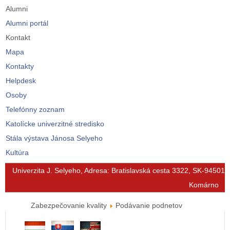
Alumni
Alumni portál
Kontakt
Mapa
Kontakty
Helpdesk
Osoby
Telefónny zoznam
Katolícke univerzitné stredisko
Stála výstava Jánosa Selyeho
Kultúra
© Free
Joomla! 3 Modules
- by
VinaGecko.com
Univerzita J. Selyeho, Adresa: Bratislavská cesta 3322, SK-94501
Komárno
Zabezpečovanie kvality
Podávanie podnetov