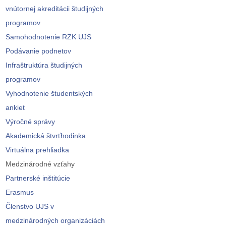
vnútornej akreditácii študijných
programov
Samohodnotenie RZK UJS
Podávanie podnetov
Infraštruktúra študijných
programov
Vyhodnotenie študentských
ankiet
Výročné správy
Akademická štvrťhodinka
Virtuálna prehliadka
Medzinárodné vzťahy
Partnerské inštitúcie
Erasmus
Členstvo UJS v
medzinárodných organizáciách