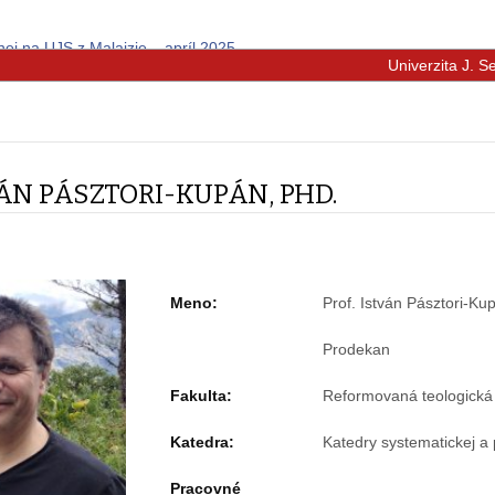
nej na UJS z Malajzie – apríl 2025
Univerzita J. 
VÁN PÁSZTORI-KUPÁN, PHD.
Meno:
Prof. István Pásztori-Ku
Prodekan
Fakulta:
Reformovaná teologická 
Katedra:
Katedry systematickej a p
Pracovné