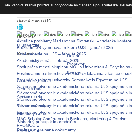
Táto webová stránka používa súbory cookie na zlepšenie používateľskej skúsen
Hlavné menu UJS
Univerzita
Aktuálne problémy Maďarov na Slovensku – vedecká konfere
O univerzite
Prezident SR vymenoval rektora UJS – január 2025
Rektorát
Nové vedenie na UJS – február 2025
Rektor
Akademický senát – február 2025
Prorektori
Spolupráca medzi skupinou MOL a Univerzitou J. Selyeho sa 
Kvestor
Posilňovanie partnerstiev v oblasti vzdelávania v kontexte ce
Prednáška rektora univerzity Semmelweis Egyetem na UJS
Akademický senát
Slávnostné otvorenie akademického roka na UJS spojené s i
Vedecká rada
Slávnostné otvorenie akademického roka na UJS spojené s i
Správna rada
Slávnostné otvorenie akademického roka na UJS spojené s i
Vnútorné predpisy
Slávnostné otvorenie akademického roka na UJS spojené s i
Slávnostné otvorenie akademického roka na UJS spojené s i
Dlhodobý zámer
MAG Scholar Conference in Business, Marketing & Tourism –
Slobodný prístup k informáciám
PROMÓCIE
Povinne zverejnené dokumenty
PROMÓCIE