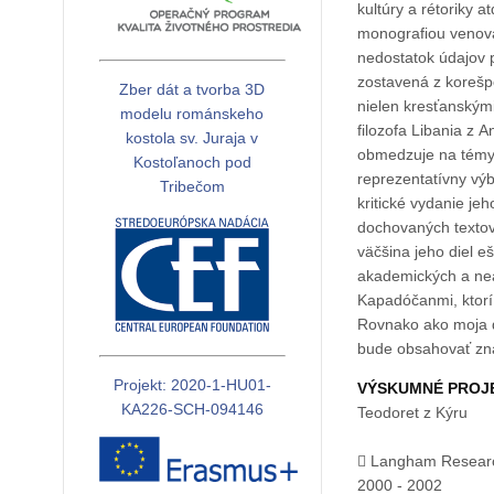
kultúry a rétoriky atď. Primárnym cieľom mojej navrhovanej práce, ktorá by bola úplne prvo
monografiou venova
nedostatok údajov p
zostavená z korešpo
Zber dát a tvorba 3D
nielen kresťanskými
modelu románskeho
filozofa Libania z 
kostola sv. Juraja v
obmedzuje na témy, o ktorých
Kostoľanoch pod
reprezentatívny výb
Tribečom
kritické vydanie j
dochovaných textov,
väčšina jeho diel e
akademických a nea
Kapadóčanmi, ktorí 
Rovnako ako moja ď
bude obsahovať zna
Projekt: 2020-1-HU01-
VÝSKUMNÉ PROJ
KA226-SCH-094146
Teodoret z Kýru
 Langham Research
2000 - 2002