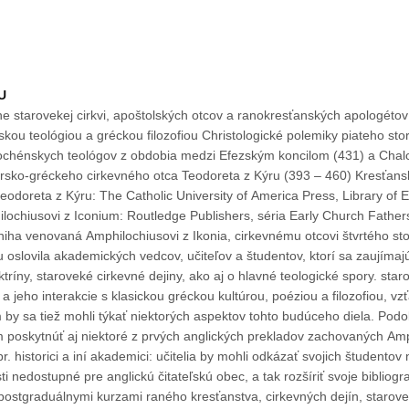
U
rovekej cirkvi, apoštolských otcov a ranokresťanských apologétov Body zbližovani
ckou filozofiou Christologické polemiky piateho storočia s osobitným
chénskych teológov z obdobia medzi Efezským koncilom (431) a Chalcedó
gréckeho cirkevného otca Teodoreta z Kýru (393 – 460) Kresťanská diakonická práca
doreta z Kýru: The Catholic University of America Press, Library of Ea
lochiusovi z Iconium: Routledge Publishers, séria Early Church Fathe
slovila akademických vedcov, učiteľov a študentov, ktorí sa zaujímajú 
ríny, staroveké cirkevné dejiny, ako aj o hlavné teologické spory. staro
a jeho interakcie s klasickou gréckou kultúrou, poéziou a filozofiou, v
 by sa tiež mohli týkať niektorých aspektov tohto budúceho diela. Pod
 poskytnúť aj niektoré z prvých anglických prekladov zachovaných Amph
. historici a iní akademici: učitelia by mohli odkázať svojich študentov 
i nedostupné pre anglickú čitateľskú obec, a tak rozšíriť svoje bibliogra
postgraduálnymi kurzami raného kresťanstva, cirkevných dejín, starove