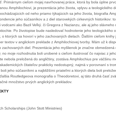
u anglickou
nou Amphilochiovi, je prezentácia jeho života, vplyvu a teologického 
ochádzajúcich od neho priamo týkajúcich sa jeho života, biografia Amp
ndencie jeho súčasníkov a z diel starovekých cirkevných historikov: to
 vodcami ako Bazil Veľký. či Gregora z Nazianzu, ale aj jeho slávneho
Antiochie. Po životopise bude nasledovať hodnotenie jeho teologického 
 sa hovorí v jeho zachovaných dielach. Ďalším cieľom knihy je poskytnúť
er textov v anglickom preklade z Amphilochiovej tvorby. Mám už k dis
eho zachovaných diel. Prezentácia jeho myšlienok je značne obmedzená
 no moje rozhodnutia boli urobené s cieľom ilustrovať čo najviac z je
šte nebola preložená do angličtiny, zostáva Amphilochius pre väčšinu 
kademických čitateľov prakticky nedostupný, najmä v porovnaní s tro
boli jeho súčasníkmi a najbližšími priateľmi a ktorých diela boli prelo
alšia Routledgeova monografia o Theodoretovi, aj táto druhá časť zv
čné množstvo prvých anglických prekladov.
EKTY
 Scholarships (John Stott Ministries)