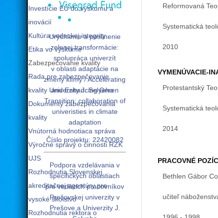
Reformovaná Teol
Investície EÚ do výskumu a
inovácií
Systematická teol
Kultúra vedeckej integrity
Urýchlenie a posilnenie
2010
zelenej transformácie:
Etika vo výskume
spolupráca univerzít
Zabezpečovanie kvality
v oblasti adaptácie na
VYMENÚVACIE-I
Rada pre zabezpečovanie
zmeny klímy / Accelerating
Protestantský Teol
kvality Univerzity J. Selyeho
and Enhancing Green
Transition: collaboration of
Dokumenty zabezpečovania
Systematická teol
univeristies in climate
kvality
adaptation
2014
Vnútorná hodnotiaca správa
Číslo projektu: 22420082
Výročné správy o činnosti RZK
UJS
PRACOVNÉ POZÍC
Podpora vzdelávania v
Rozhodnutia Slovenskej
špecifických oblastiach
Bethlen Gábor Co
akreditačnej agentúry pre
pre vedúcich pracovníkov
učiteľ náboženstv
Prešovskej univerzity v
vysoké školstvo
Prešove a Univerzity J.
Rozhodnutia rektora o
1996 - 1998