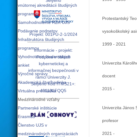
Selyeho
vnútornej akreditácii študijných
programov
Protestantský Teol
Samohodnotenie RZK UJS
Podávanie podnetov
vysokoškolský asis
Projekt: 001PU-2-1/2024
Infraštruktúra študijných
1999 - 2021
programov
Informácie - projekt:
Vyhodnotenie študentských
Podpora v oblasti
Univerzita Károli
kybernetickej a
ankiet
informačnej bezpečnosti v
Výročné správy
docent
rámci Univerzity J.
Akademická štvrťhodinka
Selyeho Kód ITMS21+:
2015 -
401101FQQ5
Virtuálna prehliadka
Medzinárodné vzťahy
Univerzita János 
Partnerské inštitúcie
Erasmus
profesor
Členstvo UJS v
2021 -
medzinárodných organizáciách