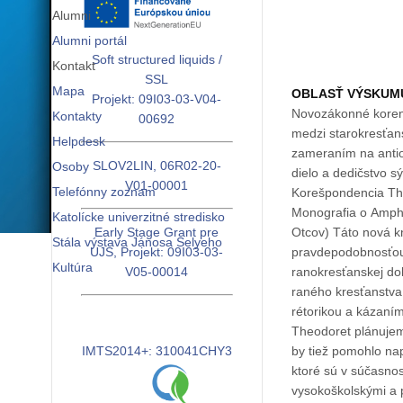
Alumni
Alumni portál
Soft structured liquids /
Kontakt
SSL
Mapa
OBLASŤ VÝSKUM
Projekt: 09I03-03-V04-
Novozákonné korene sta
Kontakty
00692
medzi starokresťanskou teológiou a gré
Helpdesk
zameraním na antio
SLOV2LIN, 06R02-20-
Osoby
dielo a dedičstvo sýrsko-
V01-00001
Telefónny zoznam
Korešpondencia Theo
Monografia o Amphi
Katolícke univerzitné stredisko
Early Stage Grant pre
Otcov) Táto nová kniha venovaná Amphilochiusovi z Ikonia, cirkevnému otcovi štvrtého storočia, by s najväčšou
Stála výstava Jánosa Selyeho
UJS, Projekt: 09I03-03-
pravdepodobnosťou o
Kultúra
V05-00014
ranokresťanskej dokt
raného kresťanstva 
rétorikou a kázaním
Theodoret plánujem
IMTS2014+: 310041CHY3
by tiež pomohlo napr
ktoré sú v súčasnost
vysokoškolskými a 