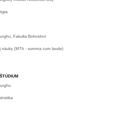
ógia
burghu, Fakulta Bohosloví
ej náuky (MTh - summa cum laude)
ŠTÚDIUM
burghu
tristika