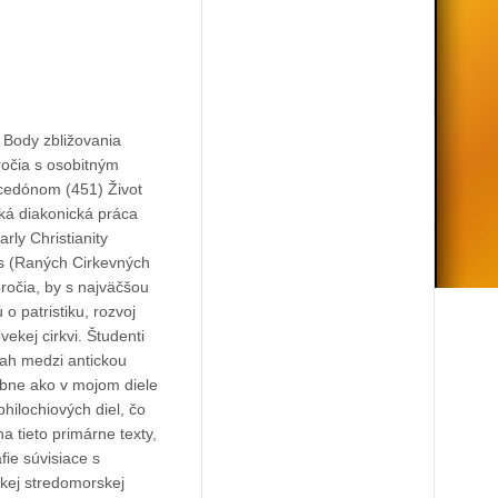
a
nom (451) Život
rly Christianity
rs (Raných Cirkevných
o patristiku, rozvoj
vekej cirkvi. Študenti
zťah medzi antickou
obne ako v mojom diele
ilochiových diel, čo
na tieto primárne texty,
fie súvisiace s
kej stredomorskej