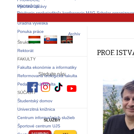
PROMÓCIE
Výročné správy
Privítanie spoluriaditeľa konferencie MAG Scholar organizova
Metodika
© Free
Joomla! 3 Modules
- by
VinaGecko.com
Úradná výveska
Ponuka práce
Archív
Štruktúra
Rektorát
PROF. IST
FAKULTY
Fakulta ekonómie a informatiky
Sledujte nás:
Reformovaná teologická fakulta
Pedagogická fakulta
SÚČASTI
Študentský domov
Univerzitná knižnica
Centrum informačných služieb
SLUŽBY
Športové centrum UJS