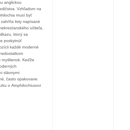
dedičstva. Vzhľadom na
hilochia musí byť
 zahŕňa listy napísané
 nekresťanského učiteľa,
odkazu, ktorý sa
pozícii každé moderné
 nedostatkom
ho myšlienok. Keďže
moderných
mi slávnymi
žené, často opakovane.
äzku o Amphilochiusovi