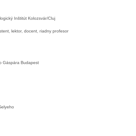
ogický Inštitút Kolozsvár/Cluj
tent, lektor, docent, riadny profesor
ho Gáspára Budapest
Selyeho