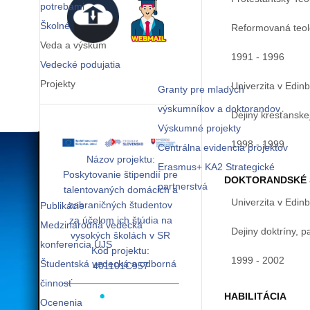
potrebami
Školné
Reformovaná teol
Veda a výskum
1991 - 1996
Vedecké podujatia
Projekty
Univerzita v Edin
Granty pre mladých
výskumníkov a doktorandov
Dejiny kresťansk
Výskumné projekty
1998 - 1999
Centrálna evidencia projektov
Názov projektu:
Erasmus+ KA2 Strategické
Poskytovanie štipendií pre
DOKTORANDSKÉ 
partnerstvá
talentovaných domácich a
Univerzita v Edin
zahraničných študentov
Publikácie
za účelom ich štúdia na
Medzinárodná vedecká
Dejiny doktríny, pa
vysokých školách v SR
konferencia UJS
Kód projektu:
1999 - 2002
Študentská vedecká a odborná
401101C957
činnosť
HABILITÁCIA
Ocenenia