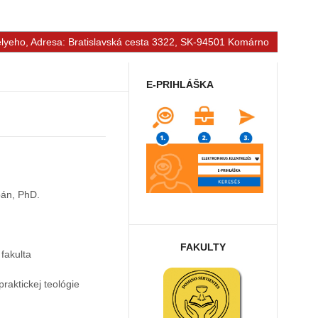
Selyeho, Adresa: Bratislavská cesta 3322, SK-94501 Komárno
E-PRIHLÁŠKA
pán, PhD.
FAKULTY
fakulta
raktickej teológie