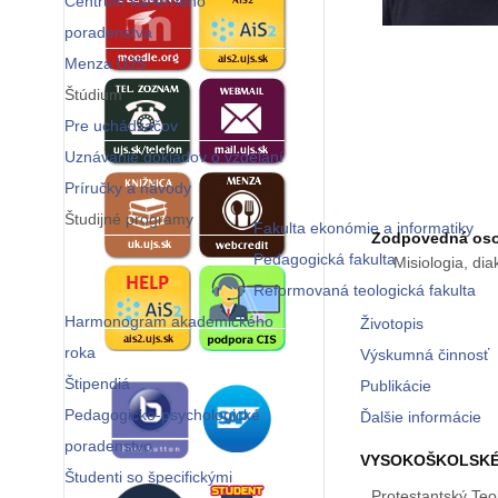
Centrum kariérneho
poradenstva
Menza UJS
Štúdium
Pre uchádzačov
Uznávanie dokladov o vzdelaní
Príručky a návody
Študijné programy
Fakulta ekonómie a informatiky
Zodpovedná osob
Pedagogická fakulta
Misiologia, dia
Reformovaná teologická fakulta
Harmonogram akademického
Životopis
roka
Výskumná činnosť
Štipendiá
Publikácie
Pedagogicko-psychologické
Ďalšie informácie
poradenstvo
VYSOKOŠKOLSKÉ
Študenti so špecifickými
Protestantský Teol