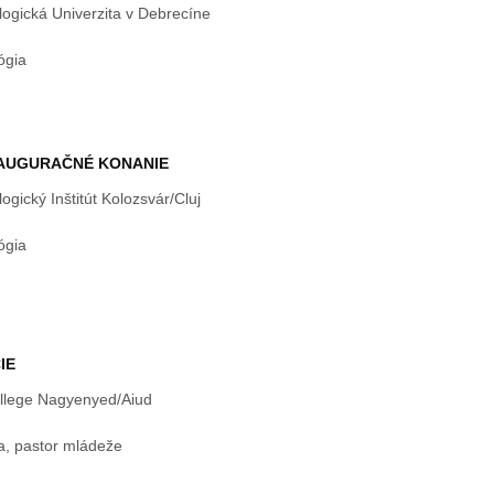
ogická Univerzita v Debrecíne
ógia
NAUGURAČNÉ KONANIE
ogický Inštitút Kolozsvár/Cluj
ógia
IE
llege Nagyenyed/Aiud
a, pastor mládeže