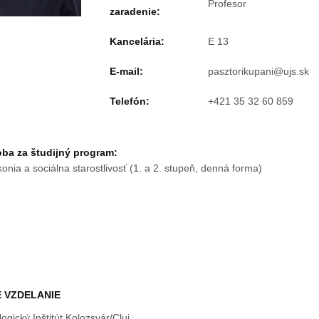
Profesor
zaradenie:
Kancelária:
E 13
E-mail:
Telefón:
+421 35 32 60 859
a za študijný program:
konia a sociálna starostlivosť (1. a 2. stupeň, denná forma)
 VZDELANIE
ogický Inštitút Kolozsvár/Cluj