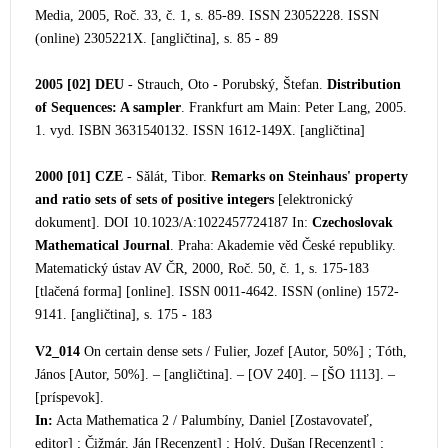
Media, 2005, Roč. 33, č. 1, s. 85-89. ISSN 23052228. ISSN
(online) 2305221X. [angličtina], s. 85 -
89
2005 [02]
DEU
- Strauch, Oto - Porubský, Štefan.
Distribution
of Sequences: A sampler
. Frankfurt am Main: Peter Lang, 2005.
1. vyd. ISBN 3631540132. ISSN 1612-149X. [angličtina]
2000 [01]
CZE
- Sǎlát, Tibor.
Remarks on Steinhaus' property
and ratio sets of sets of positive integers
[elektronický
dokument]. DOI 10.1023/A:1022457724187 In:
Czechoslovak
Mathematical Journal
. Praha: Akademie věd České republiky.
Matematický ústav AV ČR, 2000, Roč. 50, č. 1, s. 175-183
[tlačená forma] [online]. ISSN 0011-4642. ISSN (online) 1572-
9141. [angličtina], s. 175 - 183
V2_014
On certain dense sets / Fulier, Jozef [Autor, 50%] ; Tóth,
János [Autor, 50%]. – [angličtina]. – [OV 240]. – [ŠO 1113]. –
[príspevok].
In:
Acta Mathematica 2 / Palumbíny, Daniel [Zostavovateľ,
editor] ; Čižmár, Ján [Recenzent] ; Holý, Dušan [Recenzent] ;