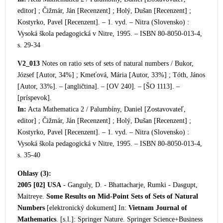
editor] ; Čižmár, Ján [Recenzent] ; Holý, Dušan [Recenzent] ;
Kostyrko, Pavel [Recenzent]. – 1. vyd. – Nitra (Slovensko) :
Vysoká škola pedagogická v Nitre, 1995. – ISBN 80-8050-013-4,
s. 29-34
V2_013
Notes on ratio sets of set
s of natural numbers / Bukor,
József [Autor, 34%] ; Kmeťová, Mária [Autor, 33%] ; Tóth, János
[Autor, 33%]. – [angličtina]. – [OV 240]. – [ŠO 1113]. –
[príspevok].
In:
Acta Mathematica 2 / Palumbíny, Daniel [Zostavovateľ,
editor] ; Čižmár, Ján [Recenzent]
; Holý, Dušan [Recenzent] ;
Kostyrko, Pavel [Recenzent]. – 1. vyd. – Nitra (Slovensko) :
Vysoká škola pedagogická v Nitre, 1995. – ISBN 80-8050-013-4,
s. 35-40
Ohlasy (3):
2005 [02]
USA
- Ganguly, D. - Bhattacharje, Rumki - Dasgupt,
Maitreye.
Some Results on Mid-Point Sets of Sets of Natural
Numbers
[elektronický dokument] In:
Vietnam Journal of
Mathematics
. [s.l.]: Springer Nature. Springer Science+Business