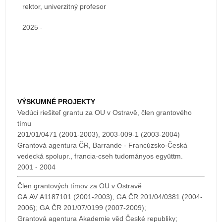
rektor, univerzitný profesor
2025 -
VÝSKUMNÉ PROJEKTY
Vedúci riešiteľ grantu za OU v Ostravě, člen grantového
tímu
201/01/0471 (2001-2003), 2003-009-1 (2003-2004)
Grantová agentura ČR, Barrande - Francúzsko-Česká
vedecká spolupr., francia-cseh tudományos együttm.
2001 - 2004
Člen grantových tímov za OU v Ostravě
GA AV A1187101 (2001-2003); GA ČR 201/04/0381 (2004-
2006); GA ČR 201/07/0199 (2007-2009);
Grantová agentura Akademie věd České republiky;