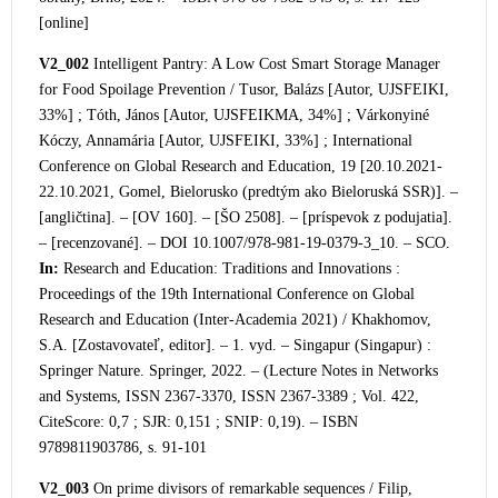
[online]
V2_002
Intelligent Pantry: A Low Cost Smart Storage Manager
for Food Spoilage Prevention / Tusor, Balázs [Autor, UJSFEIKI,
33%] ; Tóth,
János [Autor, UJSFEIKMA, 34%] ; Várkonyiné
Kóczy, Annamária [Autor, UJSFEIKI, 33%] ; International
Conference on Global Research and Education, 19 [20.10.2021-
22.10.2021, Gomel, Bielorusko (predtým ako Bieloruská SSR)]. –
[angličtina]. – [OV 160]. – [ŠO 2
508]. – [príspevok z podujatia].
– [recenzované]. – DOI 10.1007/978-981-19-0379-3_10. – SCO.
In:
Research and Education: Traditions and Innovations :
Proceedings of the 19th International Conference on Global
Research and Education (Inter-Academia 2021) /
Khakhomov,
S.A. [Zostavovateľ, editor]. – 1. vyd. – Singapur (Singapur) :
Springer Nature. Springer, 2022. – (Lecture Notes in Networks
and Systems, ISSN 2367-3370, ISSN 2367-3389 ; Vol. 422,
CiteScore: 0,7 ; SJR: 0,151 ; SNIP: 0,19). – ISBN
9789811903786
, s. 91-101
V2_003
On prime divisors of remarkable sequences / Filip,