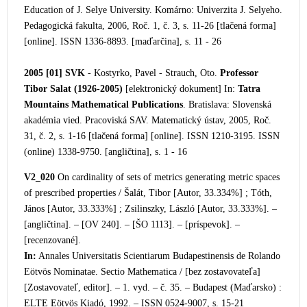
Education of J. Selye University. Komárno: Univerzita J. Selyeho.
Pedagogická fakulta, 2006, Roč. 1, č. 3, s. 11-26 [tlačená forma]
[online]. ISSN 1336-8893. [maďarčina], s. 11 - 26
2005 [01]
SVK
- Kostyrko, Pavel - Strauch, Oto.
Professor
Tibor Salat (1926-2005)
[elektronický dokument] In:
Tatra
Mountains Mathematical Publications
.
Bratislava: Slovenská
akadémia vied. Pracoviská SAV. Matematický ústav, 2005, Roč.
31, č. 2, s. 1-16 [tlačená forma] [online]. ISSN 1210-3195. ISSN
(online) 1338-9750. [angličtina], s. 1 - 16
V2_020
On cardinality of sets of metrics generating metric spac
es
of prescribed properties / Šalát, Tibor [Autor, 33.334%] ; Tóth,
János [Autor, 33.333%] ; Zsilinszky, László [Autor, 33.333%]. –
[angličtina]. – [OV 240]. – [ŠO 1113]. – [príspevok]. –
[recenzované].
In:
Annales Universitatis Scientiarum Budapestinensi
s de Rolando
Eötvös Nominatae. Sectio Mathematica / [bez zostavovateľa]
[Zostavovateľ, editor]. – 1. vyd. – č. 35. – Budapest (Maďarsko) :
ELTE Eötvös Kiadó, 1992. – ISSN 0524-9007, s. 15-21