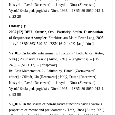
Kostyrko, Pavel [Recenzent]. – 1. vyd. – Nitra (Slovensko) :
Vysoká škola pedagogická v Nitre, 1995. – ISBN 80-8050-013-4,
s. 23-28
Ohlasy (1):
2005 [02]
DEU
- Strauch, Oto - Porubský, Štefan.
Distribution
of Sequences: A sampler
. Frankfurt am Main: Peter Lang, 2005.
1. vyd. ISBN 3631540132. ISSN 1612-149X. [angličtina]
V2_015
On locally antisymmetric functions / Tóth, János [Autor,
50%] ; Zsilinszky, László [Autor, 50%]. – [angličtina]. – [OV
240]. – [ŠO 1113]. – [príspevok].
In:
Acta Mathematica 2 / Palumbíny, Daniel [Zostavovateľ,
editor] ; Čižmár, Ján [Recenzent] ; Holý, D
ušan [Recenzent] ;
Kostyrko, Pavel [Recenzent]. – 1. vyd. – Nitra (Slovensko) :
Vysoká škola pedagogická v Nitre, 1995. – ISBN 80-8050-013-4,
s. 83-88
V2_016
On the spaces of non-negative functions having various
properties of metric and pseudometric / Tó
th, János [Autor, 50%]