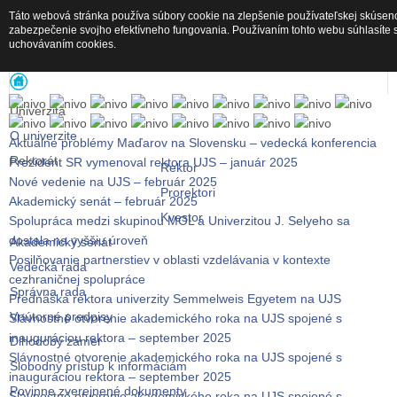
Táto webová stránka používa súbory cookie na zlepšenie používateľskej skúseno
zabezpečenie svojho efektívneho fungovania. Používaním tohto webu súhlasíte 
uchovávaním cookies.
Hlavné menu UJS
Univerzita
O univerzite
Aktuálne problémy Maďarov na Slovensku – vedecká konferencia
Rektorát
Prezident SR vymenoval rektora UJS – január 2025
Rektor
Nové vedenie na UJS – február 2025
Prorektori
Akademický senát – február 2025
Kvestor
Spolupráca medzi skupinou MOL a Univerzitou J. Selyeho sa
dostala na vyššiu úroveň
Akademický senát
Posilňovanie partnerstiev v oblasti vzdelávania v kontexte
Vedecká rada
cezhraničnej spolupráce
Správna rada
Prednáška rektora univerzity Semmelweis Egyetem na UJS
Vnútorné predpisy
Slávnostné otvorenie akademického roka na UJS spojené s
inauguráciou rektora – september 2025
Dlhodobý zámer
Slávnostné otvorenie akademického roka na UJS spojené s
Slobodný prístup k informáciám
inauguráciou rektora – september 2025
Povinne zverejnené dokumenty
Slávnostné otvorenie akademického roka na UJS spojené s