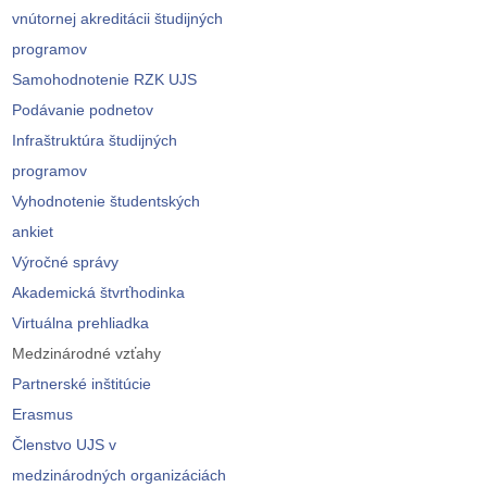
vnútornej akreditácii študijných
programov
Samohodnotenie RZK UJS
Podávanie podnetov
Infraštruktúra študijných
programov
Vyhodnotenie študentských
ankiet
Výročné správy
Akademická štvrťhodinka
Virtuálna prehliadka
Medzinárodné vzťahy
Partnerské inštitúcie
Erasmus
Členstvo UJS v
medzinárodných organizáciách