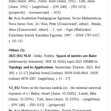
Soňa [Autor, 34%] ; Fulier, Jozef [Autor, 33%] ; Tóth, János
[Autor, 33%]. – [angličtina]. – [OV 240]. – [ŠO 1113]. –
[príspevok]. – [recenzované]. – SCO.
In:
Acta Academiae Paedagogicae Agriensis, Sectio Mathematicae,
Nova Series Tom. 24 / Kiss, Péter [Zostavovateľ, editor] ; Rimán,
János [Zostavovateľ, editor]. – 1. vyd. – Eger (Maďarsko) :
Eszterházy Károly Katolikus Egyetem, 1997. – ISSN 1787-6117,
s. 111-115
Ohlasy (1):
2025 [01]
NLD
- Ishiki, Yoshito.
Spaces of metrics are Baire
[elektronický dokument]. DOI 10.1016/j.topol.2025.109408 In:
Topology and its Applications
. Amsterdam: Elsevier, 2025, Roč.
369, s. [1-17] [tlačená forma] [online]. ISSN 0166-8641. ISSN
(online) 1879-3207. [angličtina], s. [1 - 17]
V2_012
Notes on the function lambda (n) - the minimal universal
exponent of n / Bukor, József [Autor, 33.334%] ; László, Béla
[Autor, 33.333%] ; Tóth, János [Autor, 33.333%]. – [angličtina].
– [OV 240]. – [ŠO 1113]. – [príspevok].
In:
Acta Mathematica 2 / Palum
bíny, Daniel [Zostavovateľ,