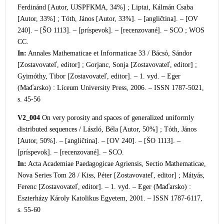
Ferdinánd [Autor, UJSPFKMA, 34%] ; Liptai, Kálmán Csaba
[Autor, 33%] ; Tóth, János [Autor, 33%]. – [angličtina]. – [OV
240]. – [ŠO 1113]. – [príspevok]. – [recenzované]. – SCO ; WOS
CC.
In:
Annales Mathematicae et Informaticae 33 / Bácsó, Sándor
[Zostavovateľ, editor] ; Gorjanc, Sonja [Zostavovateľ, editor] ;
Gyimóthy, Tibor [Zostavovateľ, editor]. – 1. vyd. – Eger
(Maďarsko) : Líceum University Press, 2006. – ISSN 1787-5021,
s. 45-56
V2_004
On very porosity and spaces of generalized uniformly
distributed sequences / László, Béla [Autor, 50%] ; Tóth, János
[Autor, 50%]. – [angličtina]. – [OV 240]. – [ŠO 1113]. –
[príspevok]. – [recenzované]. – SCO.
In:
Acta Academiae Paedagogicae Agrie
nsis, Sectio Mathematicae,
Nova Series Tom 28 / Kiss, Péter [Zostavovateľ, editor] ; Mátyás,
Ferenc [Zostavovateľ, editor]. – 1. vyd. – Eger (Maďarsko) :
Eszterházy Károly Katolikus Egyetem, 2001. – ISSN 1787-6117,
s. 55-60