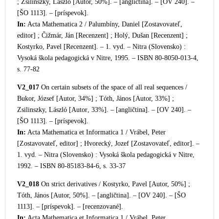
; Zsilinszky, László [Autor, 50%]. – [angličtina]. – [OV 240]. –
[ŠO 1113]. – [príspevok].
In:
Acta Mathematica 2 / Palumbíny, Daniel [Zostavovateľ,
editor] ; Čižmár, Ján [Recenzent] ; Holý, Dušan [Recenzent] ;
Kostyrko, Pavel [Rece
nzent]. – 1. vyd. – Nitra (Slovensko) :
Vysoká škola pedagogická v Nitre, 1995. – ISBN 80-8050-013-4,
s. 77-82
V2_017
On certain subsets of the space of all real sequences /
Bukor, József [Autor, 34%] ; Tóth, János [Autor, 33%] ;
Zsilinszky, László [Autor
, 33%]. – [angličtina]. – [OV 240]. –
[ŠO 1113]. – [príspevok].
In:
Acta Mathematica et Informatica 1 / Vrábel, Peter
[Zostavovateľ, editor] ; Hvorecký, Jozef [Zostavovateľ, editor]. –
1. vyd. – Nitra (Slovensko) : Vysoká škola pedagogická v Nitre,
1992.
– ISBN 80-85183-84-6, s. 33-37
V2_018
On strict derivatives / Kostyrko, Pavel [Autor, 50%] ;
Tóth, János [Autor, 50%]. – [angličtina]. – [OV 240]. – [ŠO
1113]. – [príspevok]. – [recenzované].
In:
Acta Mathematica et Informatica 1 / Vrábel, Peter