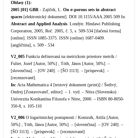
Ohlasy (1):
2005 [01]
GBR
- Zají
ček, L.
On σ-porous sets in abstract
spaces
[elektronický dokument]. DOI 10.1155/AAA.2005.509 In:
Abstract and Applied Analysis
. Londýn: Hindawi Publishing
Corporation, 2005, Roč. 2005, č. 5, s. 509-534 [tlačená forma]
[online]. ISSN 1085-3375. ISSN (online) 1687-0409.
[angličtina], s. 509 - 534
V2_005
Funkcia definovaná na metrickom priestore metrík /
Fulier, Jozef [Autor, 50%] ; Tóth, János [Autor, 50%]. –
[slovenčina]. – [OV 240]. – [ŠO 1113]. – [príspevok]. –
[recenzované].
In:
Acta Mathematica 4 [text
ový dokument (print)] / Šedivý,
Ondrej [Zostavovateľ, editor]. – 1. vyd. – Nitra (Slovensko) :
Univerzita Konštantína Filozofa v Nitre, 2000. – ISBN 80-8050-
350-8, s. 105-110
V2_006
O logaritmickej postupnosti / Komzsík, Attila [Autor,
50%] ; Tóth, János [Autor, 50%]. – [slovenčina]. – [OV 240]. –
[ŠO 1113]. – [príspevok]. – [recenzované].