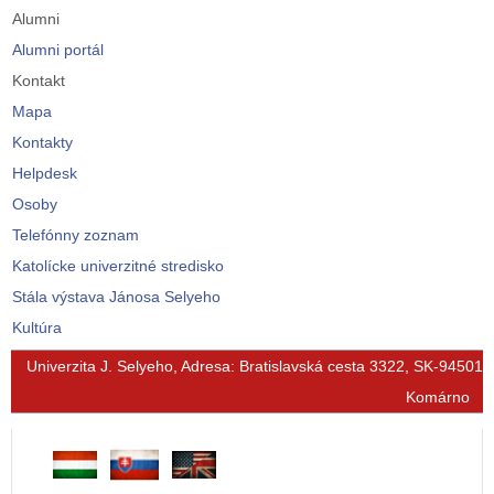
Alumni
Alumni portál
Kontakt
Mapa
Kontakty
Helpdesk
Osoby
Telefónny zoznam
Katolícke univerzitné stredisko
Stála výstava Jánosa Selyeho
Kultúra
© Free
Joomla! 3 Modules
- by
VinaGecko.com
Univerzita J. Selyeho, Adresa: Bratislavská cesta 3322, SK-94501
Komárno