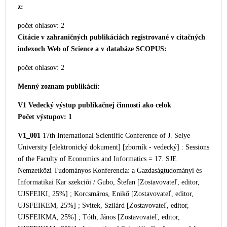
z:
počet ohlasov: 2
Citácie v zahraničných publikáciách registrované v citačných
indexoch Web of Science a v databáze SCOPUS:
počet ohlasov: 2
Menný zoznam publikácií:
V1 Vedecký výstup publikačnej činnosti ako celok
Počet výstupov: 1
V1_001
17th International Scientific Conference of J. Selye
Un
iversity [elektronický dokument] [zborník - vedecký] : Sessions
of the Faculty of Economics and Informatics = 17. SJE
Nemzetközi Tudományos Konferencia: a Gazdaságtudományi és
Informatikai Kar szekciói / Gubo, Štefan [Zostavovateľ, editor,
UJSFEIKI, 25%] ; Korcsmáros, Enikő [Zostavovateľ, editor,
UJSFEIKEM, 25%] ; Svitek, Szilárd [Zostavovateľ, editor,
UJSFEIKMA, 25%] ; Tóth, János [Zostavovateľ, editor,