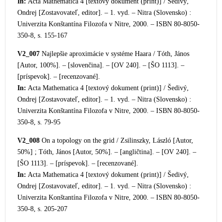
In:
Acta Mathematica 4 [textový dokument (print)] / Šedivý,
Ondrej [Zostavovateľ, editor]. – 1
. vyd. – Nitra (Slovensko) :
Univerzita Konštantína Filozofa v Nitre, 2000. – ISBN 80-8050-
350-8, s. 155-167
V2_007
Najlepšie aproximácie v systéme Haara / Tóth, János
[Autor, 100%]. – [slovenčina]. – [OV 240]. – [ŠO 1113]. –
[príspevok]. – [recenzované].
In:
Acta Mathematica 4 [textový dokument (print)] / Šedivý,
Ondrej [Zostavovateľ, editor]. – 1. vyd. – Nitra (Slovensko) :
Univerzita Konštantína Filozofa v Nitre, 2000. – ISBN 80-8050-
350-8, s. 79-95
V2_008
On a topology on the grid / Zsilinszky, Lászl
ó [Autor,
50%] ; Tóth, János [Autor, 50%]. – [angličtina]. – [OV 240]. –
[ŠO 1113]. – [príspevok]. – [recenzované].
In:
Acta Mathematica 4 [textový dokument (print)] / Šedivý,
Ondrej [Zostavovateľ, editor]. – 1. vyd. – Nitra (Slovensko) :
Univerzita Konšt
antína Filozofa v Nitre, 2000. – ISBN 80-8050-
350-8, s. 205-207