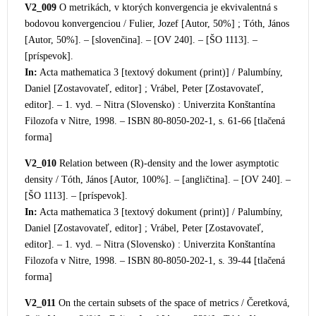
V2_009
O metrikách, v ktorých konvergencia je ekvivalentná s
bodovou konvergenciou / Fulier, Jozef [Autor, 50%] ; Tóth, János
[Autor, 50%]. – [slovenčina]. – [OV 240]. – [ŠO 1113]. –
[príspev
ok].
In:
Acta mathematica 3 [textový dokument (print)] / Palumbíny,
Daniel [Zostavovateľ, editor] ; Vrábel, Peter [Zostavovateľ,
editor]. – 1. vyd. – Nitra (Slovensko) : Univerzita Konštantína
Filozofa v Nitre, 1998. – ISBN 80-8050-202-1, s. 61-66 [tlačen
á
forma]
V2_010
Relation between (R)-density and the lower asymptotic
density / Tóth, János [Autor, 100%]. – [angličtina]. – [OV 240]. –
[ŠO 1113]. – [príspevok].
In:
Acta mathematica 3 [textový dokument (print)] / Palumbíny,
Daniel [Zostavovateľ, editor] ; Vrábel, Peter [Zostavovateľ,
editor]. – 1. vyd. – Nitra (Slovensko) : Univerzita Konštantína
Filozofa v Nitre, 1998. – ISBN 80-8050-202-1, s. 39-44 [tlačená
forma]
V2_011
On the certain subsets of the space of metrics / Čeretková,