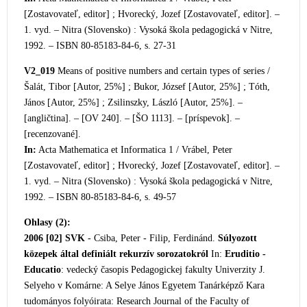
[Zostavo
vateľ, editor] ; Hvorecký, Jozef [Zostavovateľ, editor]. –
1. vyd. – Nitra (Slovensko) : Vysoká škola pedagogická v Nitre,
1992. – ISBN 80-85183-84-6, s. 27-31
V2_019
Means of positive numbers and certain types of series /
Šalát, Tibor [Autor, 25%] ; Buko
r, József [Autor, 25%] ; Tóth,
János [Autor, 25%] ; Zsilinszky, László [Autor, 25%]. –
[angličtina]. – [OV 240]. – [ŠO 1113]. – [príspevok]. –
[recenzované].
In:
Acta Mathematica et Informatica 1 / Vrábel, Peter
[Zostavovateľ, editor] ; Hvorecký, Jozef [Zostavovateľ, editor]. –
1. vyd. – Nitra (Slovensko) : Vysoká škola pedagogická v Nitre,
1992. – ISBN 80-85183-84-6, s. 49-57
Ohlasy (2):
2006 [02]
SVK
- Csiba, Peter - Filip, Ferdinánd.
Súlyozott
közepek által definiált rekurzív sorozatokról
In:
Eruditio -
Educatio
: vedecký časopis Pedagogickej fakulty Univerzity J.
Selyeho v Komárne: A Selye János Egyetem Tanárképző Kara
tudományos folyóirata: Research Journal of the Faculty of