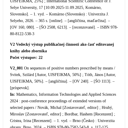
UJSFEIKMA, 25%] ; International Scientific Conference of J.
Selye University, 17 [10.09.2025-11.09.2025, Komárno,
Slovensko]. – 1. vyd. – Komárno (Slovensko) : Univerzita J.
Selyeho, 2026. – 365 s. [online]. – [angličtina, maďarčina]. –
[OV 160, 080]. – [ŠO 2508, 6213]. – [recenzované]. – ISBN 978-
80-8122-538-3
V2 Vedecký výstup publikačnej činnosti ako časť editovanej
knihy alebo zborníka
Počet výstupov: 22
V2_001
On sequences of positive numbers prescribed by means /
Svitek, Szilárd [Autor, UJSFEIKMA, 50%] ; Tóth, János [Autor,
UJSFEIKMA, 50%]. – [angličtina]. – [OV 240]. – [ŠO 1113]. –
[príspevok].
In:
Ma
thematics, Information Technologies and Applied Sciences
2024 : post-conference proceedings of extended versions of
selected papers / Novák, Michal [Zostavovateľ, editor] ; Hrubý,
Miroslav [Zostavovateľ, editor] ; Bordbar, Hashem [Recenzent] ;
Cristea, Irina [Recenzent]. – 1. vyd. – Brno (Česko) : Univerzita
obrany, Brno, 2024. – ISBN 978-80-7582-543-8, s. 117-125