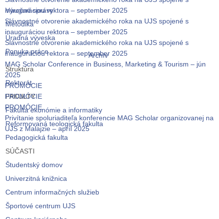
inauguráciou rektora – september 2025
Výročné správy
Slávnostné otvorenie akademického roka na UJS spojené s
Metodika
inauguráciou rektora – september 2025
Úradná výveska
Slávnostné otvorenie akademického roka na UJS spojené s
Ponuka práce
inauguráciou rektora – september 2025
Archív
MAG Scholar Conference in Business, Marketing & Tourism – jún
Štruktúra
2025
Rektorát
PROMÓCIE
PROMÓCIE
FAKULTY
PROMÓCIE
Fakulta ekonómie a informatiky
Privítanie spoluriaditeľa konferencie MAG Scholar organizovanej na
Reformovaná teologická fakulta
UJS z Malajzie – apríl 2025
Pedagogická fakulta
SÚČASTI
Študentský domov
Univerzitná knižnica
Centrum informačných služieb
Športové centrum UJS