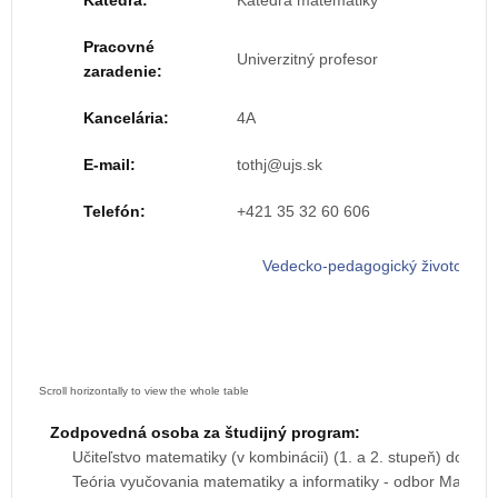
Katedra:
Katedra matematiky
Pracovné
Univerzitný profesor
zaradenie:
Kancelária:
4A
E-mail:
Telefón:
+421 35 32 60 606
Vedecko-pedagogický životopis
Zodpovedná osoba za študijný program:
Učiteľstvo matematiky (v kombinácii) (1. a 2. stupeň) do 28
Teória vyučovania matematiky a informatiky - odbor Matemat